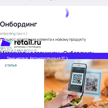
.
Онбординг
onbording (англ.)
Процесс адаптация клиента к новому продукту
4 915
Материалы с термином «Онбординг»
Тема месяца: Автоматизация на 1С
СТАТЬЯ
Войти
картина дня
темы
новости
материалы
видео
события