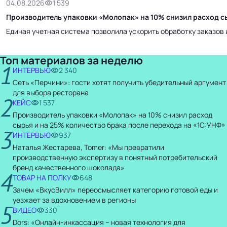
04.08.2026
1 539
Производитель упаковки «Молопак» на 10% снизил расход сы
Единая учетная система позволила ускорить обработку заказов 
Топ материалов за неделю
1
ИНТЕРВЬЮ
2 340
Сеть «Перчини»: гости хотят получить убедительный аргумент
для выбора ресторана
2
КЕЙС
1 537
Производитель упаковки «Молопак» на 10% снизил расход
сырья и на 25% количество брака после перехода на «1С:УНФ»
3
ИНТЕРВЬЮ
937
Наталья Жестарева, Tomer: «Мы превратили
производственную экспертизу в понятный потребительский
бренд качественного шоколада»
4
ТОВАР НА ПОЛКУ
648
Зачем «ВкусВилл» переосмысляет категорию готовой еды и
уезжает за вдохновением в регионы
5
ВИДЕО
330
Dors: «Онлайн-инкассация – новая технология для