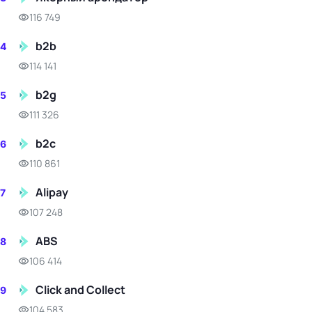
116 749
b2b
4
114 141
b2g
5
111 326
b2c
6
110 861
Alipay
7
107 248
ABS
8
106 414
Click and Collect
9
104 583