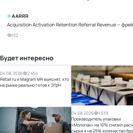
AARRR
Acquisition Activation Retention Referral Revenue — ф
132
Будет интересно
04.08.2026
2 454
КЕЙС
Retail.ru и Magram MR выяснят, кто
на рынке реально готов к ЭТрН
04.08.2026
1 539
Производитель упаковки
«Молопак» на 10% снизил рас
сырья и на 25% количество бр