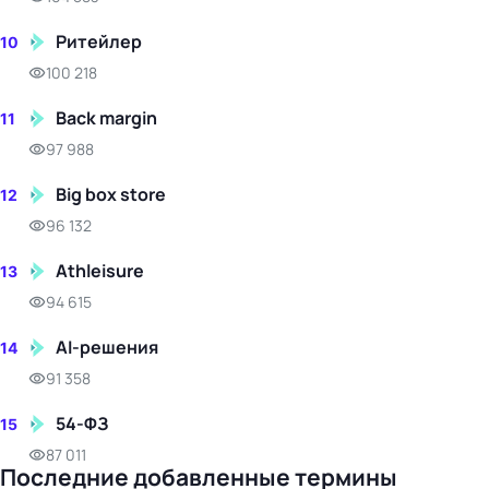
Ритейлер
10
100 218
Back margin
11
97 988
Big box store
12
96 132
Athleisure
13
94 615
AI-решения
14
91 358
54-ФЗ
15
87 011
Последние добавленные термины