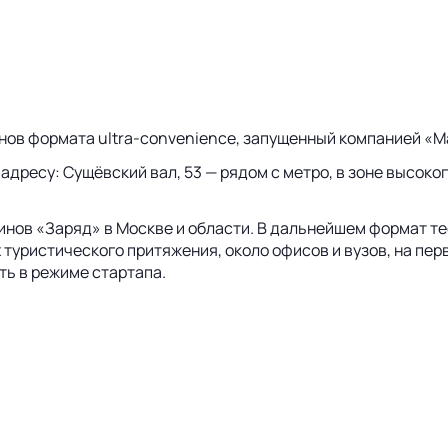
инов формата
ultra-convenience
, запущенный компанией «Ма
 адресу: Сущёвский вал, 53 — рядом с метро, в зоне высок
зинов «Заряд» в Москве и области. В дальнейшем формат т
 туристического притяжения, около офисов и вузов, на пе
ть в режиме стартапа.