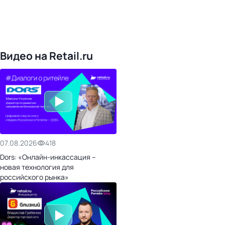
4828
поставщиков
168
обучающих компаний
1022
торговые сети
476
организаторов
24
холдинги
Видео на Retail.ru
07.08.2026
418
Dors: «Онлайн-инкассация –
новая технология для
российского рынка»