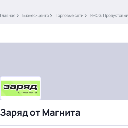
.
Главная
Бизнес-центр
Торговые сети
FMCG. Продуктовый
Тема месяца: Автоматизация на 1С
Войти
картина дня
темы
новости
Заряд от Магнита
материалы
видео
события