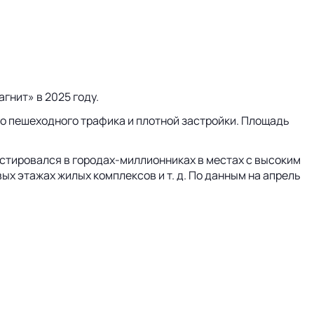
гнит» в 2025 году.
ого пешеходного трафика и плотной застройки. Площадь
естировался в
городах-миллионниках
в местах с высоким
рвых этажах жилых комплексов
и т. д.
По данным на апрель