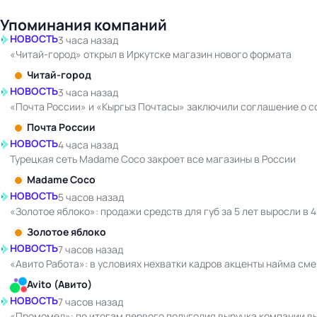
Упоминания компаний
НОВОСТЬ
3 часа назад
«Читай-город» открыл в Иркутске магазин нового формата
Читай-город
НОВОСТЬ
3 часа назад
«Почта России» и «Кыргыз Почтасы» заключили соглашение о с
Почта России
НОВОСТЬ
4 часа назад
Турецкая сеть Madame Coco закроет все магазины в России
Madame Coco
НОВОСТЬ
5 часов назад
«Золотое яблоко»: продажи средств для губ за 5 лет выросли в 4
Золотое яблоко
НОВОСТЬ
7 часов назад
«Авито Работа»: в условиях нехватки кадров акценты найма см
Avito (Авито)
НОВОСТЬ
7 часов назад
«Промомед»: по итогам первого полугодия выручка компании в