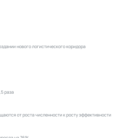
оздании нового логистического коридора
,5 раза
ещаются от роста численности к росту эффективности
ыросла на 76%