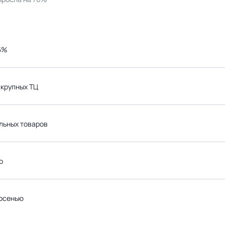
25%
 крупных ТЦ
льных товаров
о
 осенью