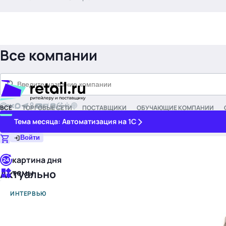
.
Все компании
ВСЕ
ТОРГОВЫЕ СЕТИ
ПОСТАВЩИКИ
ОБУЧАЮЩИЕ КОМПАНИИ
Тема месяца: Автоматизация на 1С
Войти
картина дня
темы
Актуально
новости
ИНТЕРВЬЮ
материалы
видео
события