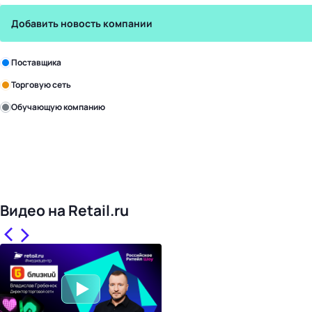
Добавить новость компании
Зарегистрируйте в бизнес-центре:
Поставщика
Торговую сеть
Обучающую компанию
Уже с нами:
4818
поставщиков
168
обучающих компаний
1017
торговых сетей
476
организаторов
24
холдинги
Видео на Retail.ru