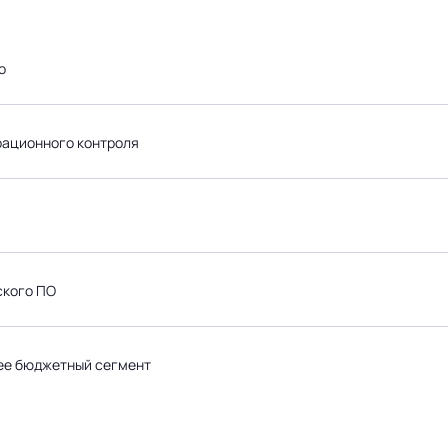
о
рационного контроля
ского ПО
лее бюджетный сегмент