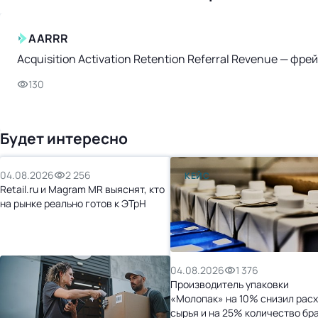
AARRR
Acquisition Activation Retention Referral Revenue — ф
130
Будет интересно
04.08.2026
2 256
КЕЙС
Retail.ru и Magram MR выяснят, кто
на рынке реально готов к ЭТрН
04.08.2026
1 376
Производитель упаковки
«Молопак» на 10% снизил рас
сырья и на 25% количество бр