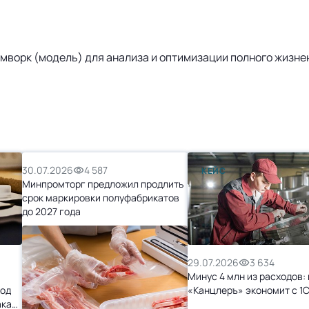
реймворк (модель) для анализа и оптимизации полного жизн
30.07.2026
4 587
КЕЙС
Минпромторг предложил продлить
срок маркировки полуфабрикатов
до 2027 года
29.07.2026
3 634
Минус 4 млн из расходов: 
ход
«Канцлеръ» экономит с 1
ака