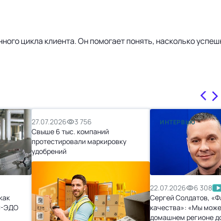
енного цикла клиента. Он помогает понять, насколько успе
27.07.2026
3 756
ИНТЕРВЬЮ
Свыше 6 тыс. компаний
протестировали маркировку
удобрений
22.07.2026
6 308
как
Сергей Солдатов, «Ф
С-ЭДО
качества»: «Мы може
домашнем регионе д