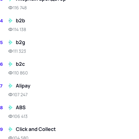
116 748
b2b
4
114 138
b2g
5
111 323
b2c
6
110 860
Alipay
7
107 247
ABS
8
106 413
Click and Collect
9
104 580