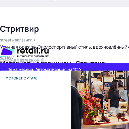
.
Стритвир
streetwear (англ.)
Уличная одежда. Околоспортивный стиль, вдохновлённый с
1 807
Материалы с термином «Стритвир»
Тема месяца: Автоматизация на 1С
ФОТОРЕПОРТАЖ
Войти
картина дня
темы
новости
материалы
видео
события