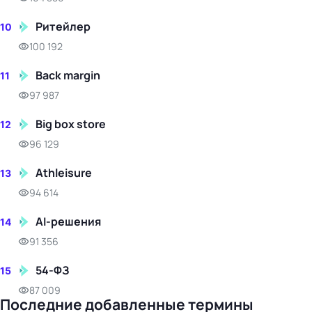
Ритейлер
10
100 192
Back margin
11
97 987
Big box store
12
96 129
Athleisure
13
94 614
AI-решения
14
91 356
54-ФЗ
15
87 009
Последние добавленные термины