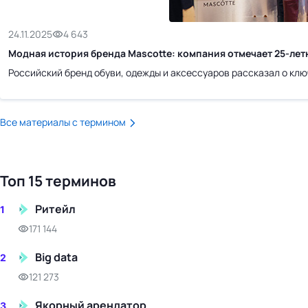
бизнес-центр
24.11.2025
4 643
Модная история бренда Mascotte: компания отмечает 25-ле
Российский бренд обуви, одежды и аксессуаров рассказал о кл
Все материалы с термином
Топ 15 терминов
Ритейл
1
171 144
Big data
2
121 273
Якорный арендатор
3