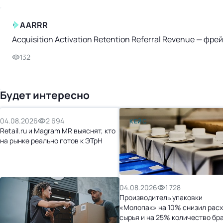
AARRR
Acquisition Activation Retention Referral Revenue — ф
132
Будет интересно
04.08.2026
2 694
КЕЙС
Retail.ru и Magram MR выяснят, кто
на рынке реально готов к ЭТрН
04.08.2026
1 728
Производитель упаковки
«Молопак» на 10% снизил рас
сырья и на 25% количество бр