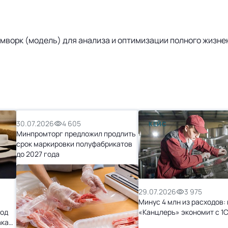
реймворк (модель) для анализа и оптимизации полного жизн
30.07.2026
4 605
КЕЙС
Минпромторг предложил продлить
срок маркировки полуфабрикатов
до 2027 года
29.07.2026
3 975
Минус 4 млн из расходов: 
ход
«Канцлеръ» экономит с 1
ака