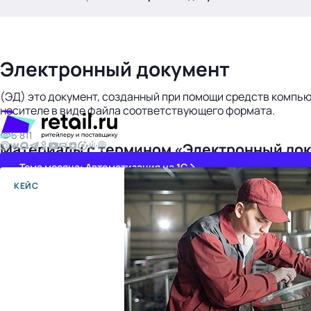
.
Электронный документ
(ЭД) это документ, созданный при помощи средств компь
носителе в виде файла соответствующего формата.
6 811
Материалы с термином «Электронный до
Тема месяца: Автоматизация на 1С
КЕЙС
Войти
картина дня
темы
новости
материалы
видео
события