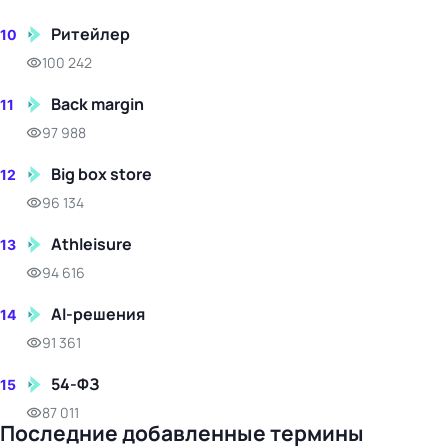
Ритейлер
10
100 242
Back margin
11
97 988
Big box store
12
96 134
Athleisure
13
94 616
AI-решения
14
91 361
54-ФЗ
15
87 011
Последние добавленные термины