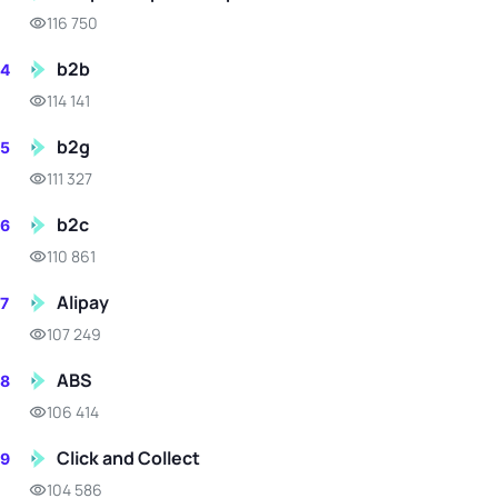
116 750
b2b
4
114 141
b2g
5
111 327
b2c
6
110 861
Alipay
7
107 249
ABS
8
106 414
Click and Collect
9
104 586