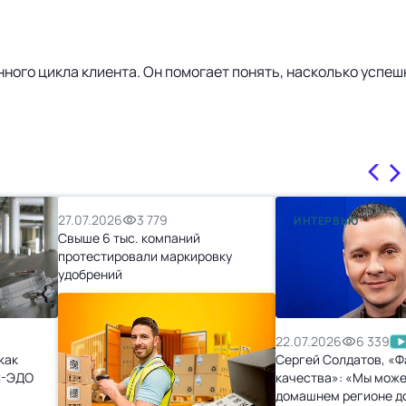
енного цикла клиента. Он помогает понять, насколько успе
27.07.2026
3 779
ИНТЕРВЬЮ
Свыше 6 тыс. компаний
протестировали маркировку
удобрений
22.07.2026
6 339
как
Сергей Солдатов, «Ф
С-ЭДО
качества»: «Мы може
домашнем регионе д