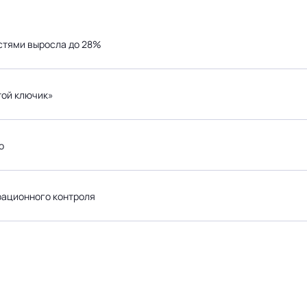
стями выросла до 28%
той ключик»
о
рационного контроля