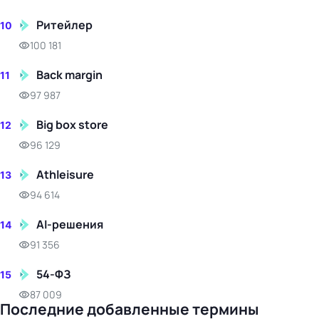
Ритейлер
10
100 181
Back margin
11
97 987
Big box store
12
96 129
Athleisure
13
94 614
AI-решения
14
91 356
54-ФЗ
15
87 009
Последние добавленные термины