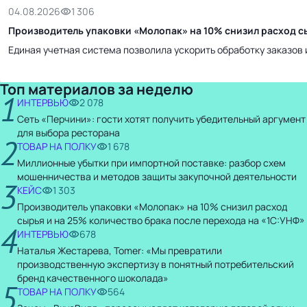
04.08.2026
1 306
Производитель упаковки «Молопак» на 10% снизил расход сы
Единая учетная система позволила ускорить обработку заказов 
Топ материалов за неделю
1
ИНТЕРВЬЮ
2 078
Сеть «Перчини»: гости хотят получить убедительный аргумент
для выбора ресторана
2
ТОВАР НА ПОЛКУ
1 678
Миллионные убытки при импортной поставке: разбор схем
мошенничества и методов защиты закупочной деятельности
3
КЕЙС
1 303
Производитель упаковки «Молопак» на 10% снизил расход
сырья и на 25% количество брака после перехода на «1С:УНФ»
4
ИНТЕРВЬЮ
678
Наталья Жестарева, Tomer: «Мы превратили
производственную экспертизу в понятный потребительский
бренд качественного шоколада»
5
ТОВАР НА ПОЛКУ
564