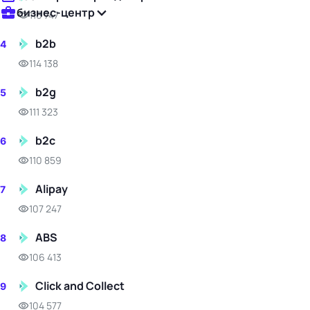
бизнес-центр
116 747
b2b
4
114 138
b2g
5
111 323
b2c
6
110 859
Alipay
7
107 247
ABS
8
106 413
Click and Collect
9
104 577