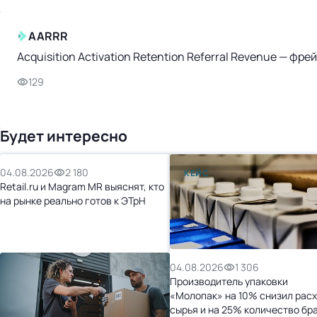
AARRR
Acquisition Activation Retention Referral Revenue — ф
129
Будет интересно
04.08.2026
2 180
КЕЙС
Retail.ru и Magram MR выяснят, кто
на рынке реально готов к ЭТрН
04.08.2026
1 306
Производитель упаковки
«Молопак» на 10% снизил рас
сырья и на 25% количество бр