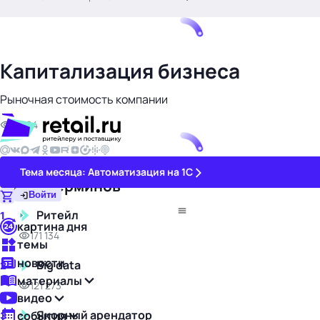
.
Капитализация бизнеса
Рыночная стоимость компании
3 964
Тема месяца: Автоматизация на 1С
Топ 15 терминов
Войти
Ритейл
1
картина дня
171 134
темы
новости
Big data
2
материалы
121 273
видео
Якорный арендатор
события
3