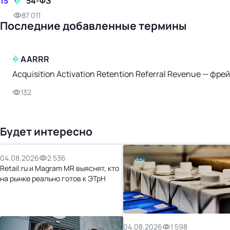
54-ФЗ
15
87 011
Последние добавленные термины
AARRR
Acquisition Activation Retention Referral Revenue — ф
132
Будет интересно
04.08.2026
2 536
КЕЙС
Retail.ru и Magram MR выяснят, кто
на рынке реально готов к ЭТрН
04.08.2026
1 598