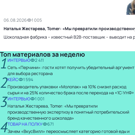
06.08.2026
1 005
Наталья Жестарева, Tomer: «Мы превратили производственн
Шоколадная фабрика – известный B2B-поставщик – выводит на р
Топ материалов за неделю
1
ИНТЕРВЬЮ
2 411
Сеть «Перчини»: гости хотят получить убедительный аргумент
для выбора ресторана
2
КЕЙС
1 594
Производитель упаковки «Молопак» на 10% снизил расход
сырья и на 25% количество брака после перехода на «1С:УНФ»
3
ИНТЕРВЬЮ
1 001
Наталья Жестарева, Tomer: «Мы превратили
производственную экспертизу в понятный потребительский
бренд качественного шоколада»
4
ТОВАР НА ПОЛКУ
671
Зачем «ВкусВилл» переосмысляет категорию готовой еды и