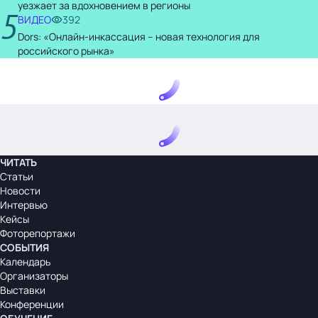
уезжает за вдохновением в регионы
5
ВИДЕО
392
Dors: «Онлайн-инкассация – новая технология для
российского рынка»
ЧИТАТЬ
Статьи
Новости
Интервью
Кейсы
Фоторепортажи
СОБЫТИЯ
Календарь
Организаторы
Выставки
Конференции