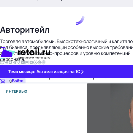
.
Авторитейл
Торговля автомобилями. Высокотехнологичный и капитал
вид бизнеса, предъявляющий особенно высокие требовани
эффективности бизнес-процессов и уровню компетенций
персонала.
8 834
Тема месяца: Автоматизация на 1С
Материалы с термином «Авторитейл»
Войти
ИНТЕРВЬЮ
картина дня
темы
новости
материалы
видео
события