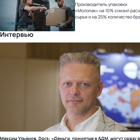
Производитель упаковки
«Молопак» на 10% снизил рас
сырья и на 25% количество бр
после перехода на «1С:УНФ»
НОВОСТЬ
Интервью
Максим Ульянов, Dors: «Деньги, принятые в АДМ, могут сразу 