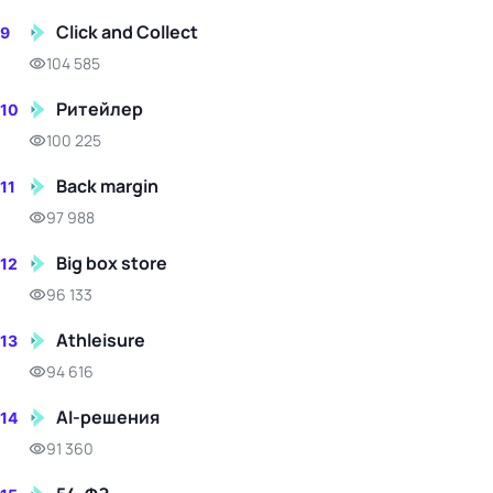
Click and Collect
9
104 585
Ритейлер
10
100 225
Back margin
11
97 988
Big box store
12
96 133
Athleisure
13
94 616
AI-решения
14
91 360