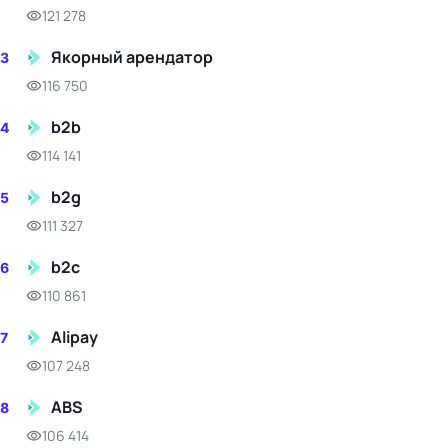
121 278
Якорный арендатор
3
116 750
b2b
4
114 141
b2g
5
111 327
b2c
6
110 861
Alipay
7
107 248
ABS
8
106 414