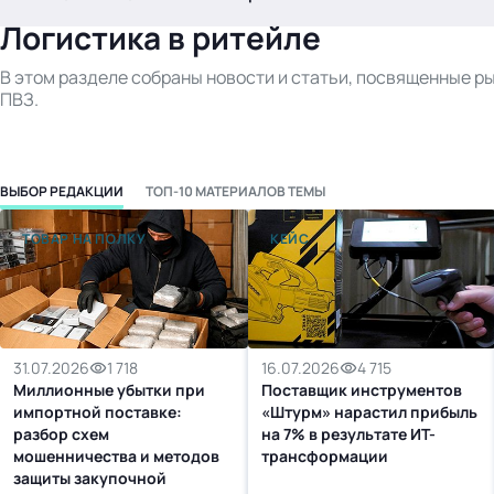
.
Логистика в ритейле
В этом разделе собраны новости и статьи, посвященные р
ПВЗ.
ВЫБОР РЕДАКЦИИ
ТОП-10 МАТЕРИАЛОВ ТЕМЫ
ТОВАР НА ПОЛКУ
КЕЙС
Тема месяца: Автоматизация на 1С
Войти
картина дня
31.07.2026
1 718
16.07.2026
4 715
темы
Миллионные убытки при
Поставщик инструментов
новости
импортной поставке:
«Штурм» нарастил прибыль
материалы
разбор схем
на 7% в результате ИТ-
мошенничества и методов
трансформации
видео
защиты закупочной
события