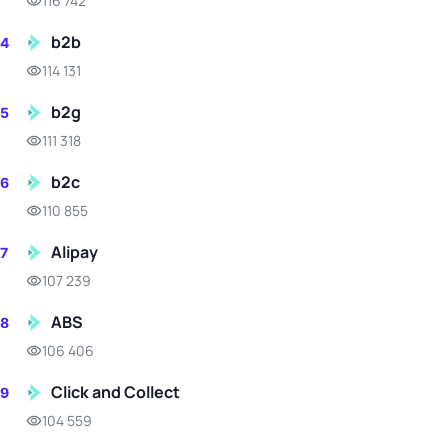
116 742
b2b
4
114 131
b2g
5
111 318
b2c
6
110 855
Alipay
7
107 239
ABS
8
106 406
Click and Collect
9
104 559