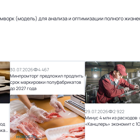
реймворк (модель) для анализа и оптимизации полного жизн
30.07.2026
4 467
КЕЙС
Минпромторг предложил продлить
срок маркировки полуфабрикатов
до 2027 года
29.07.2026
2 922
Минус 4 млн из расходов: 
ход
«Канцлеръ» экономит с 1
ака
НОВОСТЬ