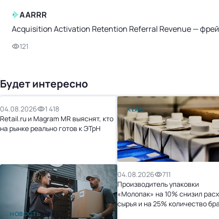
AARRR
Acquisition Activation Retention Referral Revenue — ф
121
Будет интересно
04.08.2026
1 418
КЕЙС
Retail.ru и Magram MR выяснят, кто
на рынке реально готов к ЭТрН
04.08.2026
711
Производитель упаковки
«Молопак» на 10% снизил рас
сырья и на 25% количество бр
после перехода на «1С:УНФ»
НОВОСТЬ