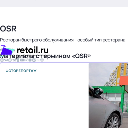
.
QSR
Ресторан быстрого обслуживания - особый тип ресторана,
14 514
Материалы с термином «QSR»
Тема месяца: Автоматизация на 1С
ФОТОРЕПОРТАЖ
Войти
картина дня
темы
новости
материалы
видео
события