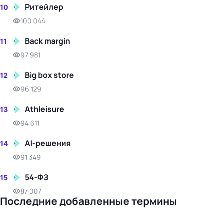
Ритейлер
10
100 044
Back margin
11
97 981
Big box store
12
96 129
Athleisure
13
94 611
AI-решения
14
91 349
54-ФЗ
15
87 007
Последние добавленные термины