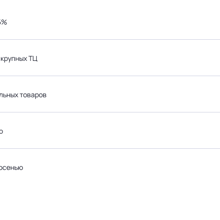
25%
 крупных ТЦ
льных товаров
о
 осенью