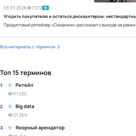
бизнес-центр
03.03.2026
7 072
Угодить покупателю и остаться дискаунтером: нестандартн
Продуктовый ритейлер «Скидкино» рассказал о выходе за рамки
Все материалы с термином
Топ 15 терминов
Ритейл
1
171 035
Big data
2
121 269
Якорный арендатор
3