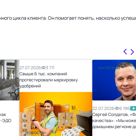
енного цикла клиента. Он помогает понять, насколько успе
27.07.2026
3 711
ИНТЕРВЬЮ
Свыше 6 тыс. компаний
протестировали маркировку
удобрений
22.07.2026
6 196
как
Сергей Солдатов, «Ф
С-ЭДО
качества»: «Мы може
домашнем регионе д
точек, и нам не будет
НОВОСТЬ