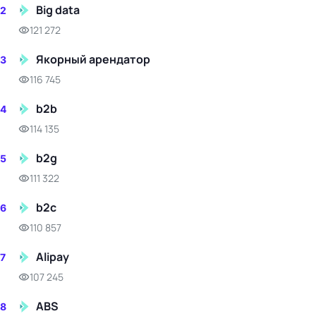
Big data
2
121 272
Якорный арендатор
3
116 745
b2b
4
114 135
b2g
5
111 322
b2c
6
110 857
Alipay
7
107 245
ABS
8