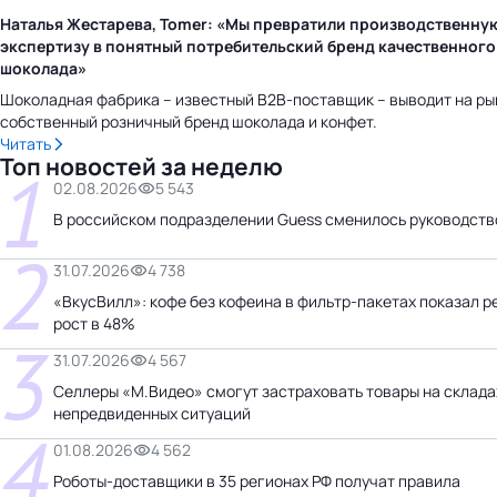
Наталья Жестарева, Tomer: «Мы превратили производственну
экспертизу в понятный потребительский бренд качественного
шоколада»
Шоколадная фабрика – известный B2B-поставщик – выводит на ры
собственный розничный бренд шоколада и конфет.
Читать
Топ новостей за неделю
1
02.08.2026
5 543
В российском подразделении Guess сменилось руководств
2
31.07.2026
4 738
«ВкусВилл»: кофе без кофеина в фильтр-пакетах показал 
рост в 48%
3
31.07.2026
4 567
Селлеры «М.Видео» смогут застраховать товары на склада
непредвиденных ситуаций
4
01.08.2026
4 562
Роботы-доставщики в 35 регионах РФ получат правила