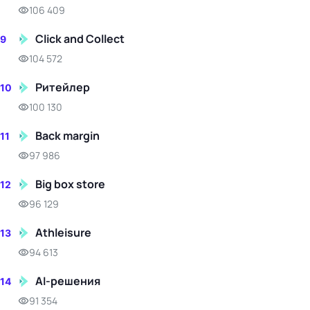
106 409
Click and Collect
9
104 572
Ритейлер
10
100 130
Back margin
11
97 986
Big box store
12
96 129
Athleisure
13
94 613
AI-решения
14
91 354