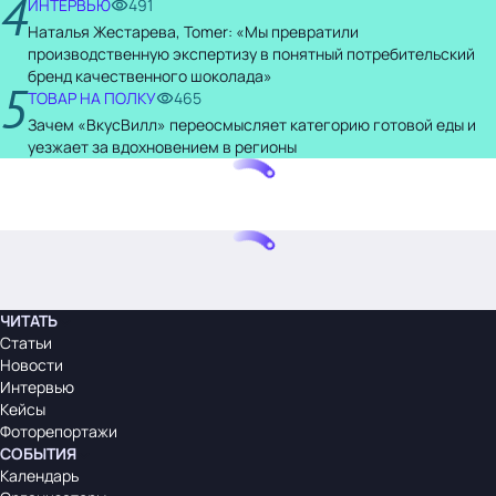
4
ИНТЕРВЬЮ
491
Наталья Жестарева, Tomer: «Мы превратили
производственную экспертизу в понятный потребительский
бренд качественного шоколада»
5
ТОВАР НА ПОЛКУ
465
Зачем «ВкусВилл» переосмысляет категорию готовой еды и
уезжает за вдохновением в регионы
ЧИТАТЬ
Статьи
Новости
Интервью
Кейсы
Фоторепортажи
СОБЫТИЯ
Календарь