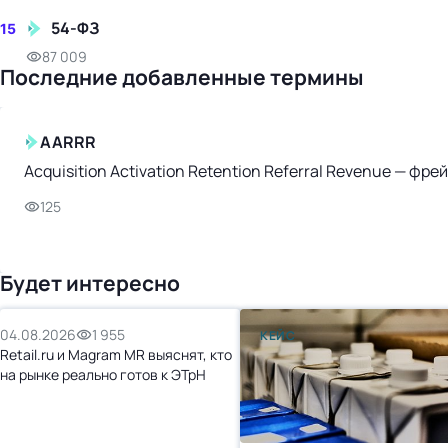
54-ФЗ
15
87 009
Последние добавленные термины
AARRR
Acquisition Activation Retention Referral Revenue — ф
125
Будет интересно
04.08.2026
1 955
КЕЙС
Retail.ru и Magram MR выяснят, кто
на рынке реально готов к ЭТрН