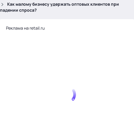
.
Как малому бизнесу удержать оптовых клиентов при
падении спроса?
Реклама на retail.ru
Тема месяца: Автоматизация на 1С
Войти
картина дня
темы
новости
материалы
видео
события