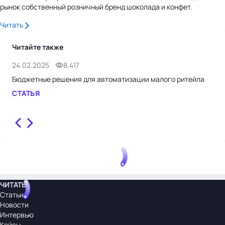
рынок собственный розничный бренд шоколада и конфет.
Читать
Читайте также
24.02.2025
8,417
12.
Бюджетные решения для автоматизации малого ритейла
Вал
уже
СТАТЬЯ
инт
ИН
ЧИТАТЬ
Статьи
Новости
Интервью
Кейсы