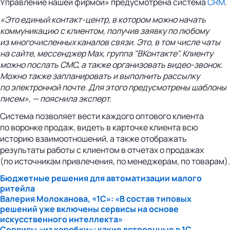
Управление нашей фирмой» предусмотрена система
CRM
.
«Это единый
контакт-центр
, в котором можно начать
коммуникацию с клиентом, получив заявку по любому
из многочисленных каналов связи. Это, в том числе чаты
на сайте, мессенджер Max, группа "ВКонтакте". Клиенту
можно послать СМС, а также организовать
видео-звонок
.
Можно также запланировать и выполнить рассылку
по электронной почте. Для этого предусмотрены шаблоны
писем», — пояснила эксперт.
Система позволяет вести каждого оптового клиента
по воронке продаж, видеть в карточке клиента всю
историю взаимоотношений, а также отображать
результаты работы с клиентом в отчетах о продажах
(по источникам привлечения, по менеджерам, по товарам).
Бюджетные решения для автоматизации малого
ритейла
Валерия Молоканова, «1С»: «В состав типовых
решений уже включены сервисы на основе
искусственного интеллекта»
Сервисы «из коробки»: какие встроенные в 1С