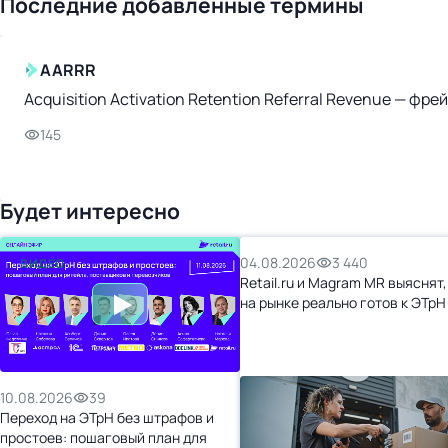
Последние добавленные термины
AARRR
Acquisition Activation Retention Referral Revenue — ф
145
Будет интересно
04.08.2026
3 440
ВИДЕО
Retail.ru и Magram MR выяснят,
на рынке реально готов к ЭТрН
10.08.2026
39
Переход на ЭТрН без штрафов и
простоев: пошаговый план для