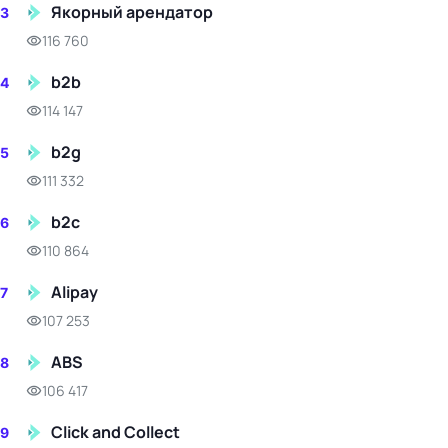
Якорный арендатор
3
116 760
b2b
4
114 147
b2g
5
111 332
b2c
6
110 864
Alipay
7
107 253
ABS
8
106 417
Click and Collect
9