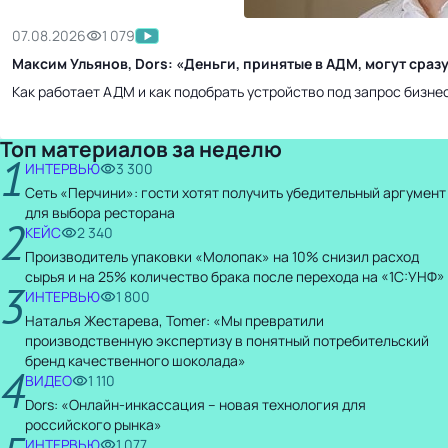
07.08.2026
1 079
Максим Ульянов, Dors: «Деньги, принятые в АДМ, могут сра
Как работает АДМ и как подобрать устройство под запрос бизне
Топ материалов за неделю
1
ИНТЕРВЬЮ
3 300
Сеть «Перчини»: гости хотят получить убедительный аргумент
для выбора ресторана
2
КЕЙС
2 340
Производитель упаковки «Молопак» на 10% снизил расход
сырья и на 25% количество брака после перехода на «1С:УНФ»
3
ИНТЕРВЬЮ
1 800
Наталья Жестарева, Tomer: «Мы превратили
производственную экспертизу в понятный потребительский
бренд качественного шоколада»
4
ВИДЕО
1 110
Dors: «Онлайн-инкассация – новая технология для
российского рынка»
ИНТЕРВЬЮ
1 077