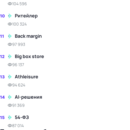
104 596
Ритейлер
10
100 324
Back margin
11
97 993
Big box store
12
96 137
Athleisure
13
94 624
AI-решения
14
91 369
54-ФЗ
15
87 014