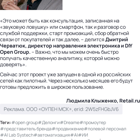
«Это может быть как консультация, записанная на
«звуковую ловушку» или смартфон, так и разговор со
службой поддержки, старт промоакций, сбор обратной
связи от покупателей и так далее, – делится
Дмитрий
Черватюк, директор направления электроника и DIY
Open Group.
– Важно, что мы можем очень быстро
получать качественную аналитику, которой можно
доверять».
Сейчас этот проект уже запущен в одной из российских
сетей как пилотный. Через несколько месяцев его будут
готовы предложить в широкое пользование.
Людмила Клыженко, Retail.ru
Реклама. ООО «ОУПЕН МСК», erid: 2W5zFHGbJV6
Теги:
#open group
#Делонги
#Dreame
#промоутер
#представитель бренда
#продвижение
#полевой персонал
#Al Lab Systech
#автоматизация
#AI
#ИИ