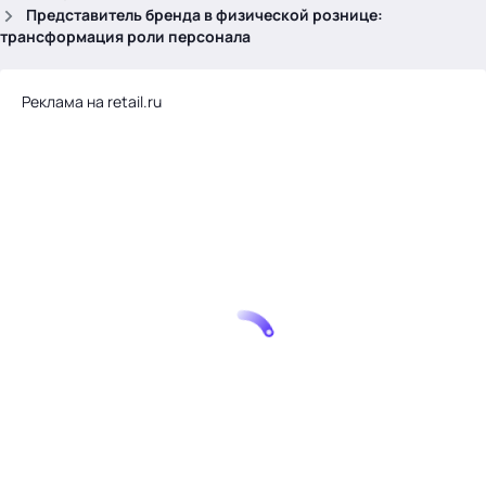
.
Представитель бренда в физической рознице:
трансформация роли персонала
Реклама на retail.ru
Тема месяца: Автоматизация на 1С
Войти
картина дня
темы
новости
материалы
видео
события