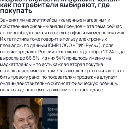
как потребители выбирают, где
покупать
Заменят ли маркетплейсы «каменные магазины» и
собственные онлайн-каналы брендов – эта тема сейчас
активно обсуждается на всех профильных мероприятиях.
И статистика тоже говорит в пользу электронных
площадок: по данным ICMR (ООО «ГФК-Русь»), доля
онлайн-продаж в России «в штуках» к декабрю 2024 года
выросла до 66,5%. Из них 54% пришлось именно на
маркетплейсы – то есть каждая вторая покупка
совершалась именно там. Однако эксперты считают, что
бить тревогу рано: по показателям продаж «в штуках»
онлайн действительно обгоняет физическую розницу,
однако в денежном выражении – отстает вдвое.