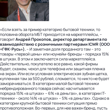
«Если взять за пример категорию бытовой техники, то
половина оборота МБТ приходится на маркетплейсы, –
говорит
Андрей Прокопов, директор департамента по
взаимодействию с розничными партнерами ICMR (ООО
«ГФК-Русь»).
– И заметная доля проданного там – это
товары «первой цены» или ноунейм-бренды – порядка 15%
в штуках. В этом и заключается сила маркетплейса.
Действительно, покупателю все равно, какой фирмы
будет, скажем, чехол для телефона или защитная пленка
на экран. Или если условная электрическая зубная щетка,
купленная там за 500 рублей, сломается, то никто не будет
заморачиваться. В категории малой бытовой техники
небрендированного товара сейчас насчитывается
порядка 15% «в штуках» – 6% «в деньгах», в категории IT-
техники – около 14% «в штуках» – 5% «в деньгах». Однако в
категории крупной бытовой техники ситуация прямо
противоположная. Во-первых, для нее важен бренд, пусть