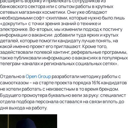
расширить воронку и привлекать сотрудников из
банковского сектора или с опытом работы в крупных
сетевых магазинах косметики. Они уже обладают
необходимыми софт-скиллами, которые нужно было лишь
«докрутить» с точки зрения знаний о технике и
электронике. Во-вторых, мы изменили подход к постингу
информации о вакансии: добавили туда ярких и крутых
деталей, которые помогли кандидату лучше понять, на
какой именно проект его приглашают. Кроме того,
задействовали полевой хантинг, реферальные программы,
также публиковали информацию о вакансиях в популярных
телеграм-каналах и региональных социальных сетях».
Отдельно в
Open Group
разработали методику работы с
самоотказом – на старте проекта порядка 16% кандидатов
не хотели работать с неизвестным в то время брендом.
Будущего промоутера буквально вели за руку: специалист
отдела подбора персонала оставался на связи вплоть до
дня выхода на работу.