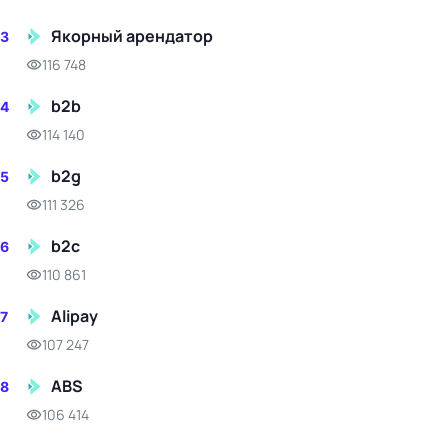
Якорный арендатор
3
116 748
b2b
4
114 140
b2g
5
111 326
b2c
6
110 861
Alipay
7
107 247
ABS
8
106 414