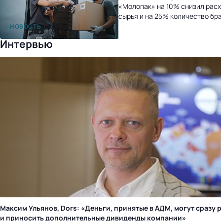
«Молопак» на 10% снизил рас
сырья и на 25% количество бр
после перехода на «1С:УНФ»
НОВОСТЬ
Интервью
Максим Ульянов, Dors: «Деньги, принятые в АДМ, могут сразу 
и приносить дополнительные дивиденды компании»