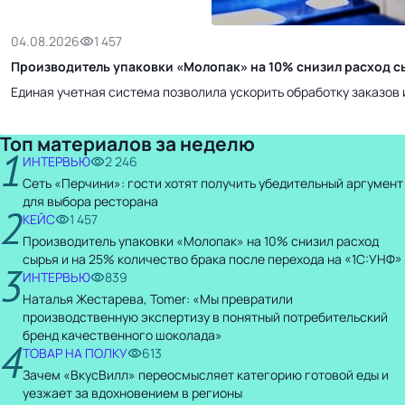
04.08.2026
1 457
Производитель упаковки «Молопак» на 10% снизил расход сы
Единая учетная система позволила ускорить обработку заказов 
Топ материалов за неделю
1
ИНТЕРВЬЮ
2 246
Сеть «Перчини»: гости хотят получить убедительный аргумент
для выбора ресторана
2
КЕЙС
1 457
Производитель упаковки «Молопак» на 10% снизил расход
сырья и на 25% количество брака после перехода на «1С:УНФ»
3
ИНТЕРВЬЮ
839
Наталья Жестарева, Tomer: «Мы превратили
производственную экспертизу в понятный потребительский
бренд качественного шоколада»
4
ТОВАР НА ПОЛКУ
613
Зачем «ВкусВилл» переосмысляет категорию готовой еды и
уезжает за вдохновением в регионы