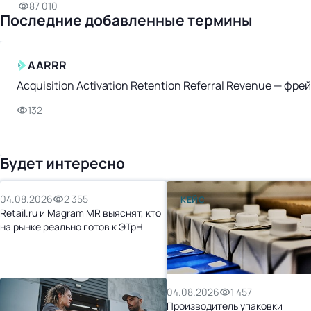
87 010
Последние добавленные термины
AARRR
Acquisition Activation Retention Referral Revenue — ф
132
Будет интересно
04.08.2026
2 355
КЕЙС
Retail.ru и Magram MR выяснят, кто
на рынке реально готов к ЭТрН
04.08.2026
1 457
Производитель упаковки