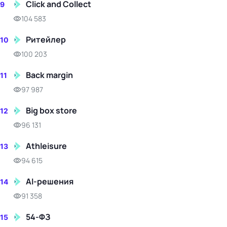
Click and Collect
9
104 583
Ритейлер
10
100 203
Back margin
11
97 987
Big box store
12
96 131
Athleisure
13
94 615
AI-решения
14
91 358
54-ФЗ
15