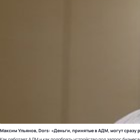
Максим Ульянов, Dors: «Деньги, принятые в АДМ, могут сраз
Как работает АДМ и как подобрать устройство под запрос бизнес