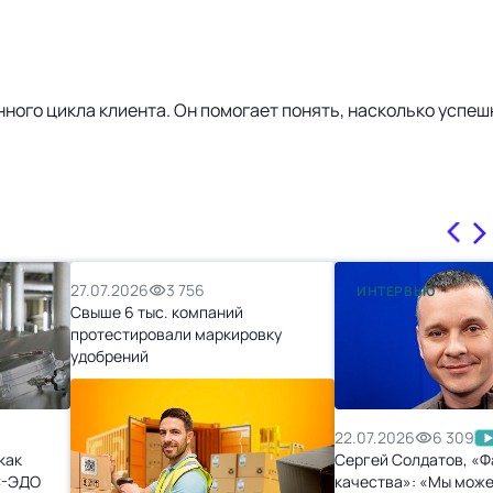
енного цикла клиента. Он помогает понять, насколько успе
27.07.2026
3 756
ИНТЕРВЬЮ
Свыше 6 тыс. компаний
протестировали маркировку
удобрений
22.07.2026
6 309
как
Сергей Солдатов, «Ф
С-ЭДО
качества»: «Мы може