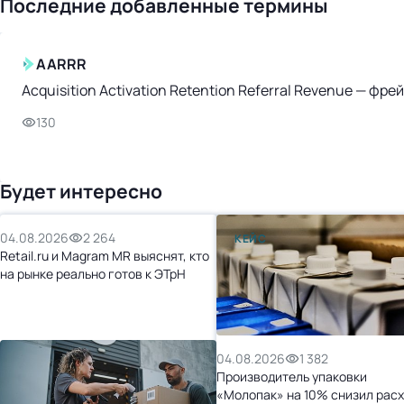
Последние добавленные термины
AARRR
Acquisition Activation Retention Referral Revenue — ф
130
Будет интересно
04.08.2026
2 264
КЕЙС
Retail.ru и Magram MR выяснят, кто
на рынке реально готов к ЭТрН
04.08.2026
1 382
Производитель упаковки
«Молопак» на 10% снизил рас