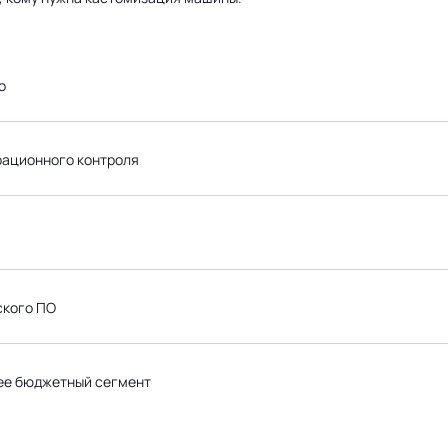
о
рационного контроля
ского ПО
лее бюджетный сегмент