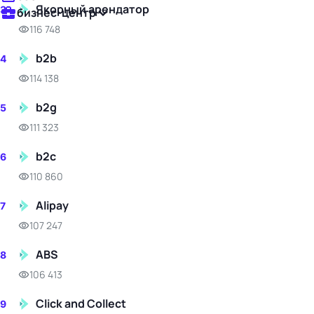
Якорный арендатор
3
бизнес-центр
116 748
b2b
4
114 138
b2g
5
111 323
b2c
6
110 860
Alipay
7
107 247
ABS
8
106 413
Click and Collect
9