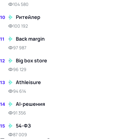
104 580
Ритейлер
10
100 192
Back margin
11
97 987
Big box store
12
96 129
Athleisure
13
94 614
AI-решения
14
91 356
54-ФЗ
15
87 009