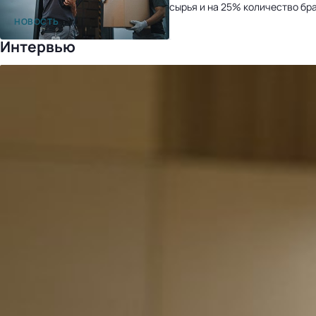
сырья и на 25% количество бр
после перехода на «1С:УНФ»
НОВОСТЬ
Интервью