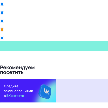
ООО «Белла Восток»
Рики
Промомед
Yum! Brands
Торговый Дом Авалон
Рекомендуем
посетить