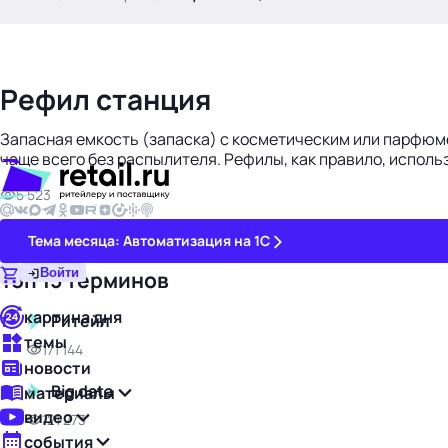
.
Рефил станция
Запасная емкость (запаска) с косметическим или парфюм
чаще всего без распылителя. Рефилы, как правило, испол
5 523
Тема месяца: Автоматизация на 1С
Войти
Топ 15 терминов
картина дня
Ритейл
1
темы
171 144
новости
Big data
материалы
2
видео
121 273
события