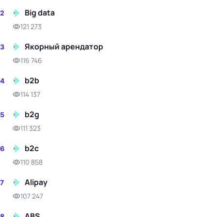
Big data
2
121 273
Якорный арендатор
3
116 746
b2b
4
114 137
b2g
5
111 323
b2c
6
110 858
Alipay
7
107 247
ABS
8