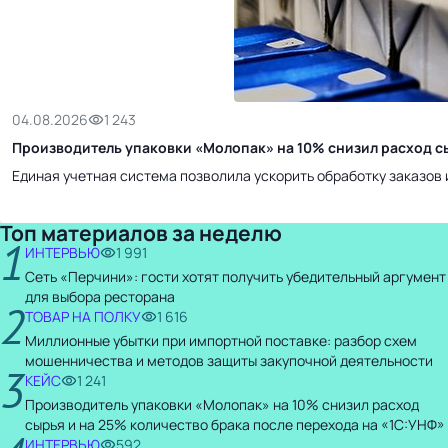
04.08.2026
1 243
Производитель упаковки «Молопак» на 10% снизил расход сы
Единая учетная система позволила ускорить обработку заказов 
Топ материалов за неделю
1
ИНТЕРВЬЮ
1 991
Сеть «Перчини»: гости хотят получить убедительный аргумент
для выбора ресторана
2
ТОВАР НА ПОЛКУ
1 616
Миллионные убытки при импортной поставке: разбор схем
мошенничества и методов защиты закупочной деятельности
3
КЕЙС
1 241
Производитель упаковки «Молопак» на 10% снизил расход
сырья и на 25% количество брака после перехода на «1С:УНФ»
ИНТЕРВЬЮ
592