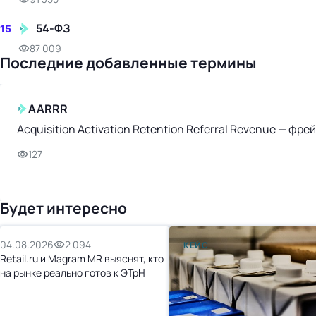
54-ФЗ
15
87 009
Последние добавленные термины
AARRR
Acquisition Activation Retention Referral Revenue — ф
127
Будет интересно
04.08.2026
2 094
КЕЙС
Retail.ru и Magram MR выяснят, кто
на рынке реально готов к ЭТрН