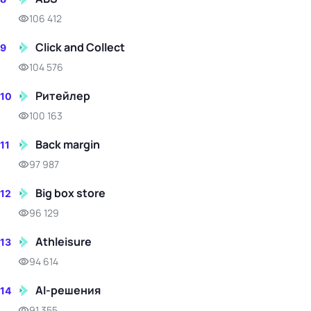
106 412
Click and Collect
9
104 576
Ритейлер
10
100 163
Back margin
11
97 987
Big box store
12
96 129
Athleisure
13
94 614
AI-решения
14
91 355