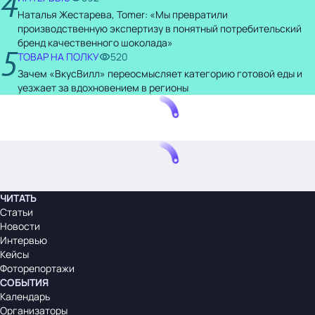
4
Наталья Жестарева, Tomer: «Мы превратили
производственную экспертизу в понятный потребительский
бренд качественного шоколада»
5
ТОВАР НА ПОЛКУ
520
Зачем «ВкусВилл» переосмысляет категорию готовой еды и
уезжает за вдохновением в регионы
ЧИТАТЬ
Статьи
Новости
Интервью
Кейсы
Фоторепортажи
СОБЫТИЯ
Календарь
Организаторы