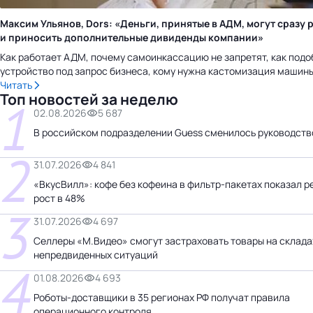
Максим Ульянов, Dors: «Деньги, принятые в АДМ, могут сразу 
и приносить дополнительные дивиденды компании»
Как работает АДМ, почему самоинкассацию не запретят, как подо
устройство под запрос бизнеса, кому нужна кастомизация машины
Читать
Топ новостей за неделю
1
02.08.2026
5 687
В российском подразделении Guess сменилось руководств
2
31.07.2026
4 841
«ВкусВилл»: кофе без кофеина в фильтр-пакетах показал 
рост в 48%
3
31.07.2026
4 697
Селлеры «М.Видео» смогут застраховать товары на склада
непредвиденных ситуаций
4
01.08.2026
4 693
Роботы-доставщики в 35 регионах РФ получат правила
операционного контроля