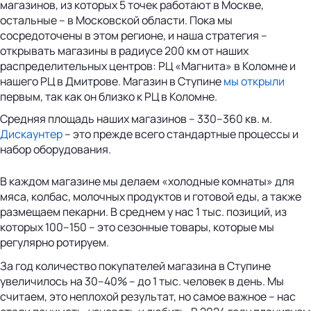
магазинов, из которых 5 точек работают в Москве,
остальные – в Московской области. Пока мы
сосредоточены в этом регионе, и наша стратегия –
открывать магазины в радиусе 200 км от наших
распределительных центров: РЦ «Магнита» в Коломне и
нашего РЦ в Дмитрове. Магазин в Ступине
мы открыли
первым, так как он близко к РЦ в Коломне.
Средняя площадь наших магазинов – 330–360 кв. м.
Дискаунтер
– это прежде всего стандартные процессы и
набор оборудования.
В каждом магазине мы делаем «холодные комнаты» для
мяса, колбас, молочных продуктов и готовой еды, а также
размещаем пекарни. В среднем у нас 1 тыс. позиций, из
которых 100–150 – это сезонные товары, которые мы
регулярно ротируем.
За год количество покупателей магазина в Ступине
увеличилось на 30–40% – до 1 тыс. человек в день. Мы
считаем, это неплохой результат, но самое важное – нас