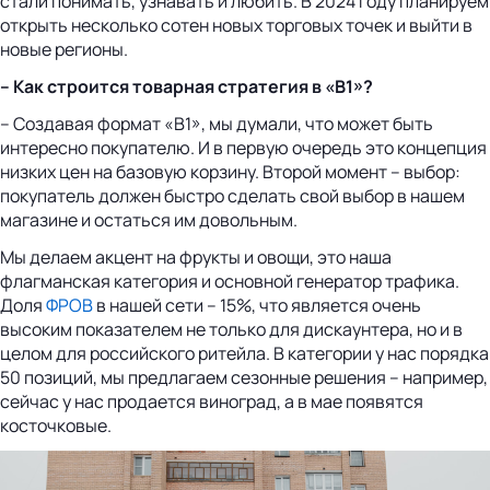
стали понимать, узнавать и любить. В 2024 году планируем
открыть несколько сотен новых торговых точек и выйти в
новые регионы.
– Как строится товарная стратегия в «В1»?
– Создавая формат «В1», мы думали, что может быть
интересно покупателю. И в первую очередь это концепция
низких цен на базовую корзину. Второй момент – выбор:
покупатель должен быстро сделать свой выбор в нашем
магазине и остаться им довольным.
Мы делаем акцент на фрукты и овощи, это наша
флагманская категория и основной генератор трафика.
Доля
ФРОВ
в нашей сети – 15%, что является очень
высоким показателем не только для дискаунтера, но и в
целом для российского ритейла. В категории у нас порядка
50 позиций, мы предлагаем сезонные решения – например,
сейчас у нас продается виноград, а в мае появятся
косточковые.