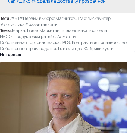
Как «Дикси» сделала доставку прозрачной
Теги:
#В1
#Первый выбор
#Магнит
#СТМ
#дискаунтер
#логистика
#развитие сети
Темы:
Марка. Бренд
Маркетинг и экономика торговли
FMCG. Продуктовый ритейл. Алкоголь
Собственная торговая марка. IPLS. Контрактное производство
Собственное производство. Готовая еда. Фабрики кухни
Интервью