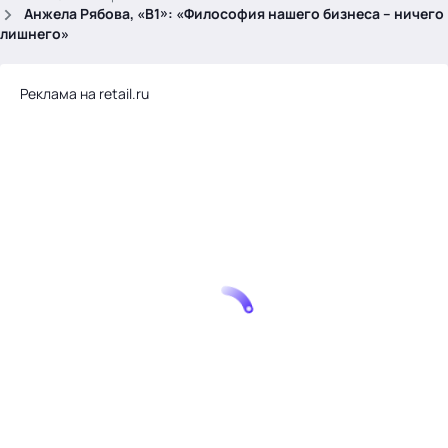
.
Анжела Рябова, «В1»: «Философия нашего бизнеса – ничего
лишнего»
Реклама на retail.ru
Тема месяца: Автоматизация на 1С
Войти
картина дня
темы
новости
материалы
видео
события