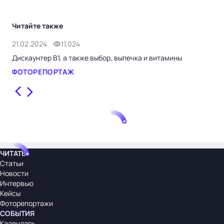
Читайте также
21.02.2024
11,024
22.
Дискаунтер В1, а также выбор, выпечка и витамины
Анж
дел
ФОТОРЕПОРТАЖ
ИН
ЧИТАТЬ
Статьи
Новости
Интервью
Кейсы
Фоторепортажи
СОБЫТИЯ
Календарь