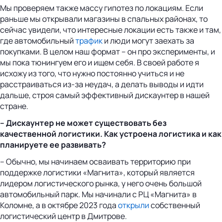
Мы проверяем также массу гипотез по локациям. Если
раньше мы открывали магазины в спальных районах, то
сейчас увидели, что интересные локации есть также и там,
где автомобильный
трафик
и люди могут заехать за
покупками. В целом наш формат – он про эксперименты, и
мы пока тюнингуем его и ищем себя. В своей работе я
исхожу из того, что нужно постоянно учиться и не
расстраиваться из-за неудач, а делать выводы и идти
дальше, строя самый эффективный дискаунтер в нашей
стране.
– Дискаунтер не может существовать без
качественной логистики. Как устроена логистика и как
планируете ее развивать?
– Обычно, мы начинаем осваивать территорию при
поддержке логистики «Магнита», который является
лидером логистического рынка, у него очень большой
автомобильный парк. Мы начинали с РЦ «Магнита» в
Коломне, а в октябре 2023 года
открыли
собственный
логистический центр в Дмитрове.