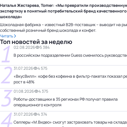
Наталья Жестарева, Tomer: «Мы превратили производственну
экспертизу в понятный потребительский бренд качественного
шоколада»
Шоколадная фабрика – известный B2B-поставщик – выводит на ры
собственный розничный бренд шоколада и конфет.
Читать
Топ новостей за неделю
1
02.08.2026
5 384
В российском подразделении Guess сменилось руководств
2
31.07.2026
4 575
«ВкусВилл»: кофе без кофеина в фильтр-пакетах показал 
рост в 48%
3
01.08.2026
4 375
Роботы-доставщики в 35 регионах РФ получат правила
операционного контроля
4
31.07.2026
4 374
Селлеры «М.Видео» смогут застраховать товары на склада