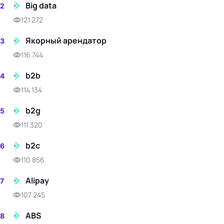
Big data
2
121 272
Якорный арендатор
3
116 744
b2b
4
114 134
b2g
5
111 320
b2c
6
110 856
Alipay
7
107 245
ABS
8