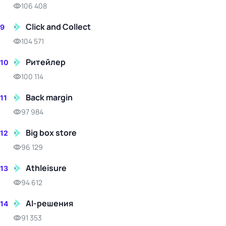
106 408
Click and Collect
9
104 571
Ритейлер
10
100 114
Back margin
11
97 984
Big box store
12
96 129
Athleisure
13
94 612
AI-решения
14
91 353