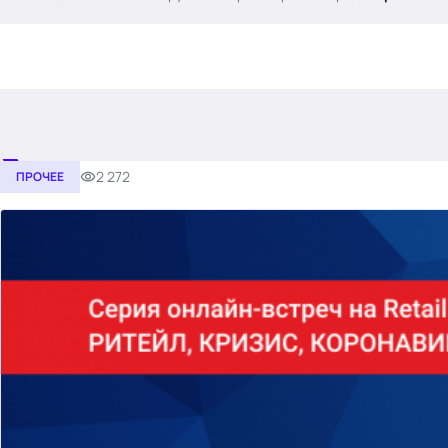
.
2 272
ПРОЧЕЕ
Тема месяца: Автоматизация на 1С
Войти
картина дня
темы
новости
материалы
видео
события