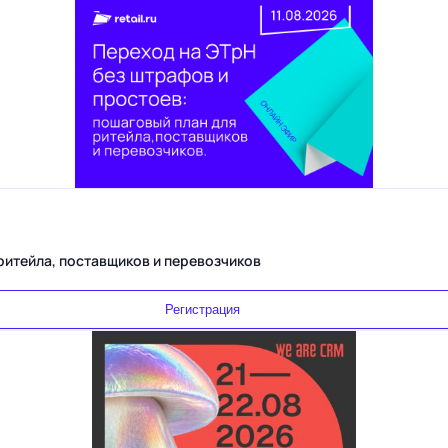
Переход на ЭТрН без штрафов и простоев: пошаговый план для ритейла, поставщиков и перевозчиков
Регистрация