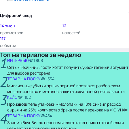
Цифровой след
14 тыс +
12
просмотров
новостей
117
событий
Топ материалов за неделю
1
ИНТЕРВЬЮ
1 808
Сеть «Перчини»: гости хотят получить убедительный аргумент
для выбора ресторана
2
ТОВАР НА ПОЛКУ
1 534
Миллионные убытки при импортной поставке: разбор схем
мошенничества и методов защиты закупочной деятельности
3
КЕЙС
1 102
Производитель упаковки «Молопак» на 10% снизил расход
сырья и на 25% количество брака после перехода на «1С:УНФ»
4
ТОВАР НА ПОЛКУ
454
Зачем «ВкусВилл» переосмысляет категорию готовой еды и
уезжает за вдохновением в регионы