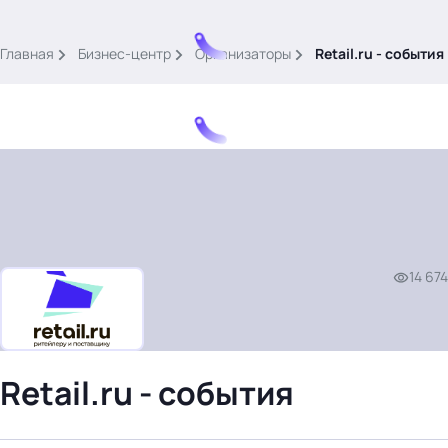
.
Главная
Бизнес-центр
Организаторы
Retail.ru - события
Тема месяца: Автоматизация на 1С
Войти
14 674
картина дня
темы
новости
Retail.ru - события
материалы
видео
события