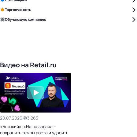
Торговую сеть
Обучающую компанию
Уже с нами:
4818
поставщиков
168
обучающих компаний
1017
торговых сетей
476
организаторов
24
холдинги
Видео на Retail.ru
28.07.2026
3 263
«Близкий»: «Наша задача –
сохранить темпы роста и удвоить