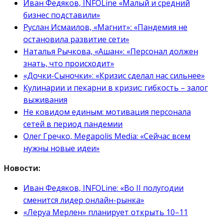
Иван Федяков, INFOLine «Малый и средний
бизнес подставили»
Руслан Исмаилов, «Магнит»: «Пандемия не
остановила развитие сети»
Наталья Рычкова, «Ашан»: «Персонал должен
знать, что происходит»
«Дочки-Сыночки»: «Кризис сделал нас сильнее»
Кулинарии и пекарни в кризис: гибкость – залог
выживания
Не ковидом единым: мотивация персонала
сетей в период пандемии
Олег Гречко, Megapolis Media: «Сейчас всем
нужны новые идеи»
Новости:
Иван Федяков, INFOLine: «Во II полугодии
сменится лидер онлайн-рынка»
«Леруа Мерлен» планирует открыть 10–11