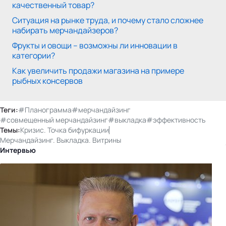
качественный товар?
Ситуация на рынке труда, и почему стало сложнее
набирать мерчандайзеров?
Фрукты и овощи – возможны ли инновации в
категории?
Как увеличить продажи магазина на примере
рыбных консервов
Теги:
#Планограмма
#мерчандайзинг
#совмещенный мерчандайзинг
#выкладка
#эффективность
Темы:
Кризис. Точка бифуркации
Мерчандайзинг. Выкладка. Витрины
Интервью