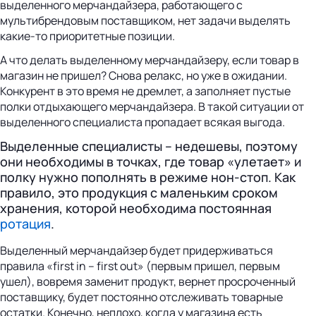
выделенного мерчандайзера, работающего с
мультибрендовым поставщиком, нет задачи выделять
какие-то приоритетные позиции.
А что делать выделенному мерчандайзеру, если товар в
магазин не пришел? Снова релакс, но уже в ожидании.
Конкурент в это время не дремлет, а заполняет пустые
полки отдыхающего мерчандайзера. В такой ситуации от
выделенного специалиста пропадает всякая выгода.
Выделенные специалисты – недешевы, поэтому
они необходимы в точках, где товар «улетает» и
полку нужно пополнять в режиме нон-стоп. Как
правило, это продукция с маленьким сроком
хранения, которой необходима постоянная
ротация
.
Выделенный мерчандайзер будет придерживаться
правила «first in – first out» (первым пришел, первым
ушел), вовремя заменит продукт, вернет просроченный
поставщику, будет постоянно отслеживать товарные
остатки. Конечно, неплохо, когда у магазина есть