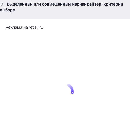
.
Выделенный или совмещенный мерчандайзер: критерии
выбора
Реклама на retail.ru
Тема месяца: Автоматизация на 1С
Войти
картина дня
темы
новости
материалы
видео
события