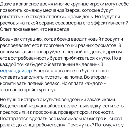
Даже в кризисное время многие крупные игроки могут себе
позволить команду мерчандайзеров, которые будут
работать «не отходя от полки» целый день. Но будут ли
расходы на такой сервис соразмерны его эффективности?
Опыт показывает, что не всегда.
Возьмем ситуацию, когда бренд вводит новый продукт и
распределяет его в торговые точки разных форматов. В
одном магазине товар уйдет в первый же день, в другом
его востребованность будет приближаться к нулю. Но в
каждой точке будет обязательный выделенный
мерчандайзер
. В первом магазине он будет только
успевать заполнять пустоты на полке. Во втором –
испытывать полный релакс. Но оплата каждого –
«согласно прейскуранту».
Не лучше история с мультибрендовыми заказчиками.
Выделенный мерчандайзер сделает выкладку, если есть
предпосылки к просрочке, проверит сроки годности.
Постарается сделать все максимально быстро и…снова
релакс до конца рабочего дня. Почему так? Потому, что у