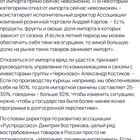
от импорта прямо сейчас невозможно. «По некоторым
категориям отказ от импорта сейчас невозможен, –
констатирует исполнительный директор Ассоциации
компаний розничной торговли Андрей Карпов. – Есть
продукты, фрукты и овощи, доля импорта в которых
зависит от сезона. И если в летний период мы можем
обеспечить себя теми же огурцами, то зимой большую
долю на рынке таких товаров занимает импорт».
Отказаться от импорта вряд ли удастся, признает
руководитель управления по коммуникациям и связям с
инвесторами группы «Черкизово» Александр Костиков. –
Если по производству курицы, например, мы обеспечиваем
себя на 90%, то доля импортной свинины составляет 25–
30%, говядины – больше 30%. Чтобы изменить ситуацию,
нужно, чтобы у государства была более-менее ясная
программа в долгосрочной перспективе».
По словам директора по развитию ассоциации
«Руспродсоюз» Дмитрия Вострикова, целый ряд
востребованных товаров в России просто не
производится. «Например, пищевые ингредиенты. Если