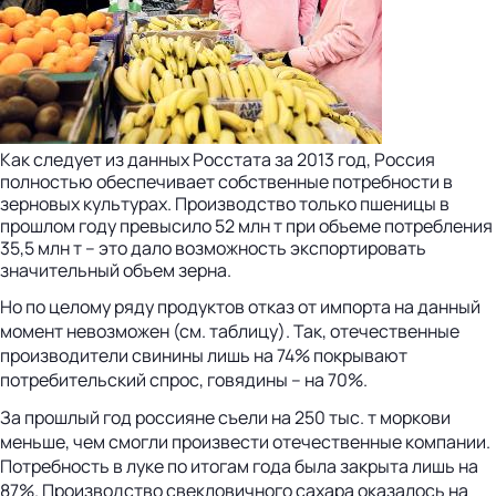
Как следует из данных Росстата за 2013 год, Россия
полностью обеспечивает собственные потребности в
зерновых культурах. Производство только пшеницы в
прошлом году превысило 52 млн т при объеме потребления
35,5 млн т – это дало возможность экспортировать
значительный объем зерна.
Но по целому ряду продуктов отказ от импорта на данный
момент невозможен (см. таблицу). Так, отечественные
производители свинины лишь на 74% покрывают
потребительский спрос, говядины – на 70%.
За прошлый год россияне съели на 250 тыс. т моркови
меньше, чем смогли произвести отечественные компании.
Потребность в луке по итогам года была закрыта лишь на
87%. Производство свекловичного сахара оказалось на