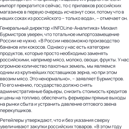
импорт прекратится сейчас, то с прилавков российских
магазинов в первую очередь исчезнут соки, потому что в
наших соках из российского – только вода», – отмечает он.
Генеральный директор «INFOLine-Ан­алитика» Михаил
Бурмистров уверен, что тотальное импортозамещение
России не нужно. «В России невозможно производство
бананов или кокосов. Однако у нас есть категории
продуктов, которые просто необходимо заменять
российскими, например мясо, молоко, овощи, фрукты. У нас
огромное количество пахотных земель, мы являемся
одним из крупнейших поставщиков зерна, но при этом
ввозим мясо. Это ненормально», – заявляет Бурмистров.
По его мнению, государство должно снять
административные барьеры, снизить стоимость кредитов
и цены на топливо, обеспечить фермерам прямые выходы
на рынки сбыта и устранить давление оптового звена
перекупщиков.
Ретейлеры утверждают, что и без указания сверху
увеличивают закупки российских товаров. «В этом году