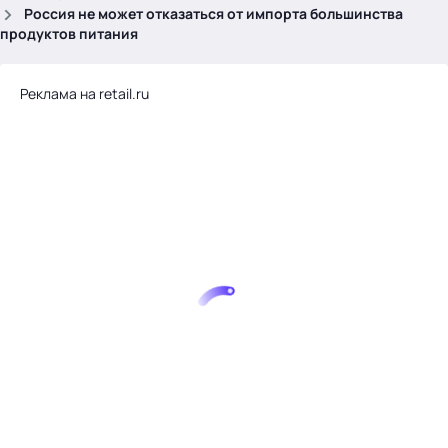
.
Россия не может отказаться от импорта большинства
продуктов питания
Реклама на retail.ru
Тема месяца: Автоматизация на 1С
Войти
картина дня
темы
новости
материалы
видео
события