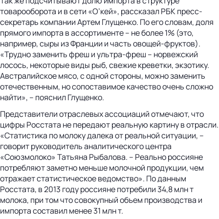
Так же подсчитывают долю импорта в структуре
товарооборота и в сети «О’кей», рассказал РБК пресс-
секретарь компании Артем Глущенко. По его словам, доля
прямого импорта в ассортименте – не более 1% (это,
например, сыры из Франции и часть овощей-фруктов).
«Трудно заменить фреш и ультра-фреш – норвежский
лосось, некоторые виды рыб, свежие креветки, экзотику.
Австралийское мясо, с одной стороны, можно заменить
отечественным, но сопоставимое качество очень сложно
найти», – пояснил Глущенко.
Представители отраслевых ассоциаций отмечают, что
цифры Росстата не передают реальную картину в отрасли.
«Статистика по молоку далека от реальной ситуации, –
говорит руководитель аналитического центра
«Союзмолоко» Татьяна Рыбалова. – Реально россияне
потребляют заметно меньше молочной продукции, чем
отражает статистическое ведомство». По данным
Росстата, в 2013 году россияне потребили 34,8 млн т
молока, при том что совокупный объем производства и
импорта составил менее 31 млн т.