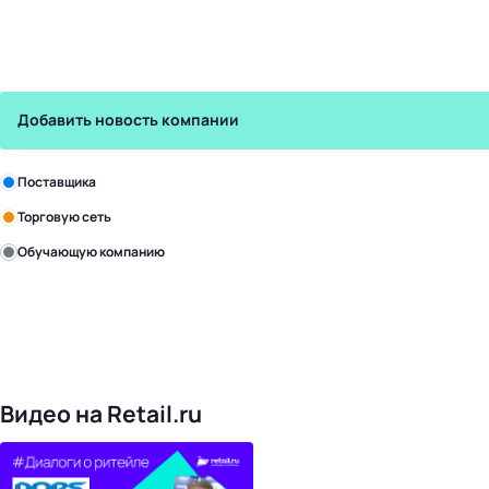
Добавить новость компании
Зарегистрируйте в бизнес-центре:
Поставщика
Торговую сеть
Обучающую компанию
Уже с нами:
4828
поставщиков
168
обучающих компаний
1022
торговые сети
476
организаторов
24
холдинги
Видео на Retail.ru