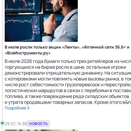
В июле росли только акции «Ленты», «Аптечной сети 36,6» и
«ВсеИнструменты.ру»
В июле 2026 года бумаги только трех ритейлеров из числ
торгующихся на бирже росли в цене, остальные игроки
демонстрировали отрицательную динамику. На ситуаци
с котировками могли повлиять новые вызовы рынка, в то
числе рост себестоимости грузоперевозок и перестройк
логистических маршрутов в связи с перебоями в постав
топлива, а также повреждение ряда складских объектов
и утрата продавцами товарных запасов. Кроме этого в&nb
Подробнее
29.07, 14:38
НОВОСТЬ