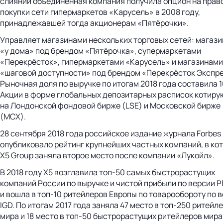
слиянии объединённая компания получила опцион на прав
покупки сети гипермаркетов «Карусель» в 2008 году,
принадлежавшей тогда акционерам «Пятёрочки».
Управляет магазинами нескольких торговых сетей: магаз
«у дома» под брендом «Пятёрочка», супермаркетами
«Перекрёсток», гипермаркетами «Карусель» и магазинами
«шаговой доступности» под брендом «Перекрёсток Экспре
Рыночная доля по выручке по итогам 2018 года составила 1
Акции в форме глобальных депозитарных расписок котиру
на Лондонской фондовой бирже (LSE) и Московской бирже
(MCX).
28 сентября 2018 года российское издание журнала Forbes
опубликовало рейтинг крупнейших частных компаний, в ко
X5 Group заняла второе место после компании «Лукойл».
В 2018 году Х5 возглавила
топ-50
самых быстрорастущих
компаний России по выручке и чистой прибыли по версии 
и вошла в
топ-10
ритейлеров Европы по товарообороту по 
IGD. По итогам 2017 года заняла 47 место в
топ-250
ритейле
мира и 18 место в
топ-50
быстрорастущих ритейлеров мира