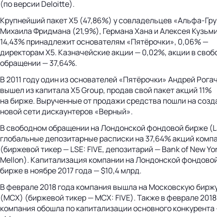
(по версии Deloitte).
Крупнейший пакет X5 (47,86%) у совладельцев
«Альфа-Гру
Михаила Фридмана (21,9%), Германа Хана и Алексея Кузьм
14,43% принадлежит основателям «Пятёрочки», 0,06% —
директорам X5. Казначейские акции — 0,02%, акции в сво
обращении — 37,64%.
В 2011 году один из основателей «Пятёрочки» Андрей Рога
вышел из капитала X5 Group, продав свой пакет акций 11%
на бирже. Вырученные от продажи средства пошли на созд
новой сети дискаунтеров «Верный».
В свободном обращении на Лондонской фондовой бирже (L
глобальные депозитарные расписки на 37,64% акций комп
(биржевой тикер — LSE: FIVE, депозитарий — Bank of New Yo
Mellon). Капитализация компании на Лондонской фондово
бирже в ноябре 2017 года — $10,4 млрд.
В феврале 2018 года компания вышла на Московскую бирж
(MCX) (биржевой тикер — MCX: FIVE). Также в феврале 2018
компания обошла по капитализации основного конкурента