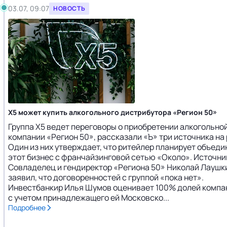
03.07, 09:07
НОВОСТЬ
X5 может купить алкогольного дистрибутора «Регион 50»
Группа X5 ведет переговоры о приобретении алкогольно
компании «Регион 50», рассказали «Ъ» три источника на 
Один из них утверждает, что ритейлер планирует объеди
этот бизнес с франчайзинговой сетью «Около». Источни
Совладелец и гендиректор «Региона 50» Николай Лаушк
заявил, что договоренностей с группой «пока нет».
Инвестбанкир Илья Шумов оценивает 100% долей компа
с учетом принадлежащего ей Московско...
Подробнее