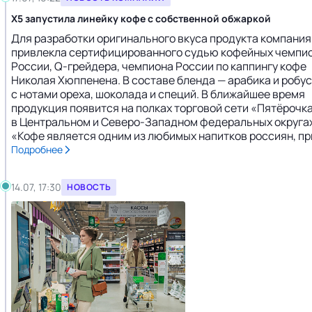
X5 запустила линейку кофе с собственной обжаркой
Для разработки оригинального вкуса продукта компания
привлекла сертифицированного судью кофейных чемпи
России, Q-грейдера, чемпиона России по каппингу кофе
Николая Хюппенена. В составе бленда — арабика и робу
с нотами ореха, шоколада и специй. В ближайшее время
продукция появится на полках торговой сети «Пятёрочк
в Центральном и Северо-Западном федеральных округах
«Кофе является одним из любимых напитков россиян, при 
Подробнее
14.07, 17:30
НОВОСТЬ