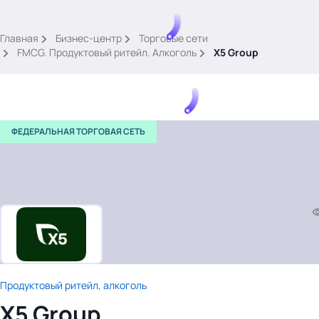
.
Главная
Бизнес-центр
Торговые сети
FMCG. Продуктовый ритейл. Алкоголь
X5 Group
ФЕДЕРАЛЬНАЯ ТОРГОВАЯ СЕТЬ
Тема месяца: Автоматизация на 1С
Войти
картина дня
темы
новости
материалы
Продуктовый ритейл, алкоголь
видео
X5 Group
события