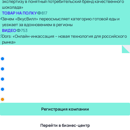
экспертизу в понятный потребительский бренд качественного
шоколада»
ТОВАР НА ПОЛКУ
817
4
Зачем «ВкусВилл» переосмысляет категорию готовой еды и
уезжает за вдохновением в регионы
ВИДЕО
753
5
Dors: «Онлайн-инкассация – новая технология для российского
рынка»
Бизнес-центр
Qharisma Group
ООО «Белла Восток»
Рики
Промомед
Yum! Brands
Регистрация компании
Перейти в бизнес-центр