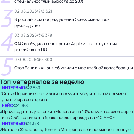
специальностями выросла до 28%
3
02.08.2026
6 621
В российском подразделении Guess сменилось
руководство
4
03.08.2026
5 378
ФАС возбудила дело против Apple из-за отсутствия
российского ПО
5
07.08.2026
5 300
Ozon Банк и «Ашан» объявили о масштабной коллаборации
Топ материалов за неделю
ИНТЕРВЬЮ
2 850
1
Сеть «Перчини»: гости хотят получить убедительный аргумент
для выбора ресторана
КЕЙС
1 953
2
Производитель упаковки «Молопак» на 10% снизил расход сырья
и на 25% количество брака после перехода на «1С:УНФ»
ИНТЕРВЬЮ
1 378
3
Наталья Жестарева, Tomer: «Мы превратили производственную