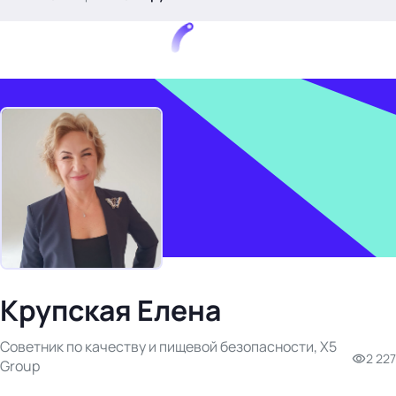
.
Тема месяца: Автоматизация на 1С
Войти
картина дня
Крупская Елена
темы
новости
Советник по качеству и пищевой безопасности, Х5
материалы
2 227
Group
видео
события