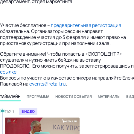
департамент, отдел маркетинга.
Участие бесплатное –
предварительная регистрация
обязательна. Организаторы сессии направят
подтверждение участия до 3 февраля и имеют право на
приостановку регистрации при наполнении зала.
Обратите внимание! Чтобы попасть в «ЭКСПОЦЕНТР»
слушателям нужно иметь бейдж на выставку
ПРОДЭКСПО. Его можно получить, зарегистрировавшись п
ссылке
Вопросы по участию в качестве спикера направляйте Елен
Павловой на
events@retail.ru
.
ТАЙМЛАЙН
ПРОГРАММА
НОВОСТИ СОБЫТИЯ
МАТЕРИАЛЫ
ВИД
Понедельник, 27.02.2023
11:20
ВИДЕО