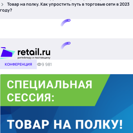
.
Товар на полку. Как упростить путь в торговые сети в 2023
году?
9 981
КОНФЕРЕНЦИЯ
Тема месяца: Автоматизация на 1С
Войти
картина дня
темы
новости
материалы
видео
события