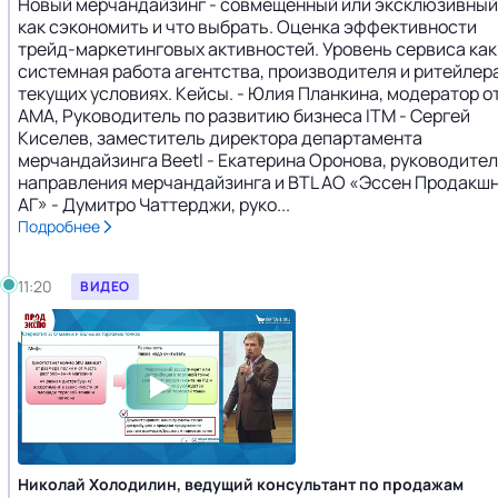
Новый мерчандайзинг - совмещенный или эксклюзивный
как сэкономить и что выбрать. Оценка эффективности
трейд-маркетинговых активностей. Уровень сервиса как
системная работа агентства, производителя и ритейлера
текущих условиях. Кейсы. - Юлия Планкина, модератор о
АМА, Руководитель по развитию бизнеса ITM - Сергей
Киселев, заместитель директора департамента
мерчандайзинга Beetl - Екатерина Оронова, руководите
направления мерчандайзинга и BTL АО «Эссен Продакш
АГ» - Думитро Чаттерджи, руко...
Подробнее
11:20
ВИДЕО
Николай Холодилин, ведущий консультант по продажам