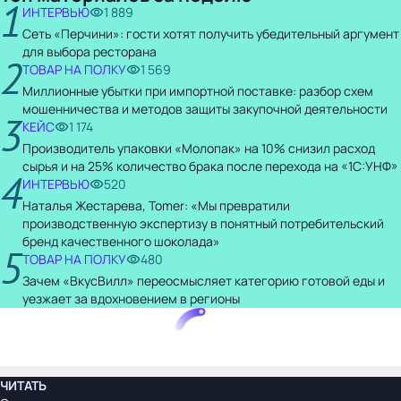
1
ИНТЕРВЬЮ
1 889
Сеть «Перчини»: гости хотят получить убедительный аргумент
для выбора ресторана
2
ТОВАР НА ПОЛКУ
1 569
Миллионные убытки при импортной поставке: разбор схем
мошенничества и методов защиты закупочной деятельности
3
КЕЙС
1 174
Производитель упаковки «Молопак» на 10% снизил расход
сырья и на 25% количество брака после перехода на «1С:УНФ»
4
ИНТЕРВЬЮ
520
Наталья Жестарева, Tomer: «Мы превратили
производственную экспертизу в понятный потребительский
бренд качественного шоколада»
5
ТОВАР НА ПОЛКУ
480
Зачем «ВкусВилл» переосмысляет категорию готовой еды и
уезжает за вдохновением в регионы
ЧИТАТЬ