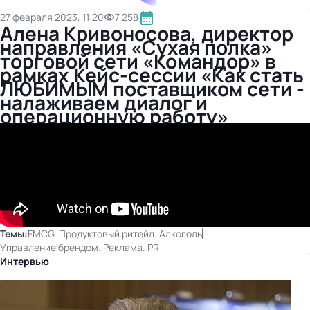
27 февраля 2023, 11:20
7 258
Алена Кривоносова, директор
направления «Сухая полка»
торговой сети «Командор» в
рамках Кейс-сессии «Как стать
ЛЮБИМЫМ поставщиком сети -
налаживаем диалог и
операционную работу»
Темы:
FMCG. Продуктовый ритейл. Алкоголь
Управление брендом. Реклама. PR
Интервью