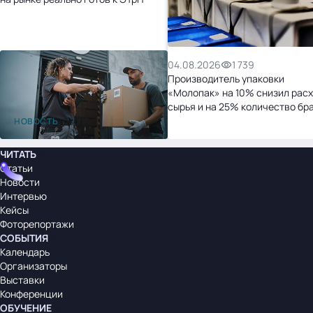
04.08.2026
1 739
Производитель упаковки
«Молопак» на 10% снизил рас
сырья и на 25% количество бр
после перехода на «1С:УНФ»
НОВОСТЬ
ЧИТАТЬ
Статьи
Новости
Интервью
Кейсы
Фоторепортажи
СОБЫТИЯ
Календарь
Организаторы
Выставки
Конференции
ОБУЧЕНИЕ