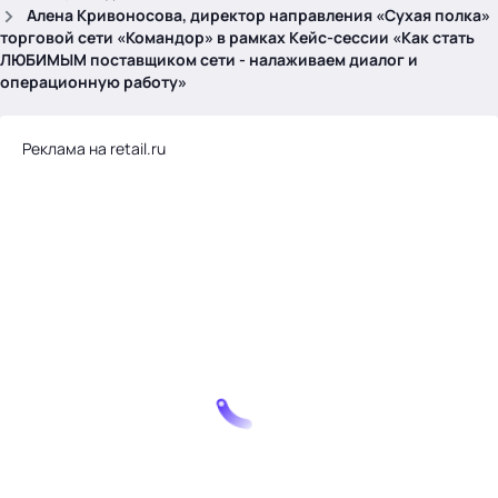
.
Алена Кривоносова, директор направления «Сухая полка»
торговой сети «Командор» в рамках Кейс-сессии «Как стать
ЛЮБИМЫМ поставщиком сети - налаживаем диалог и
операционную работу»
Реклама на retail.ru
Тема месяца: Автоматизация на 1С
Войти
картина дня
темы
новости
материалы
видео
события