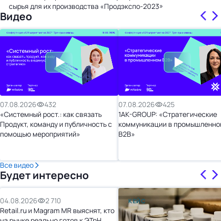
сырья для их производства «Продэкспо-2023»
Видео
07.08.2026
432
07.08.2026
425
«Системный рост.: как связать
1AK-GROUP: «Стратегические
Продукт, команду и публичность с
коммуникации в промышленно
помощью мероприятий»
B2B»
Все видео
Будет интересно
04.08.2026
2 710
КЕЙС
Retail.ru и Magram MR выяснят, кто
на рынке реально готов к ЭТрН