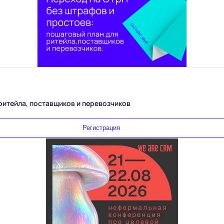
Переход на ЭТрН без штрафов и простоев: пошаговый план для ритейла, поставщиков и перевозчиков
Регистрация