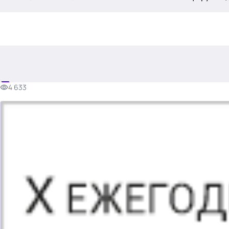
.
4 633
Тема месяца: Автоматизация на 1С
Войти
картина дня
темы
новости
материалы
видео
события