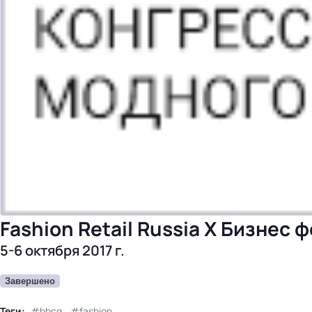
бизнес-центр
Fashion Retail Russia X Бизнес
5-6 октября 2017 г.
Завершено
Теги:
bbcg
fashion