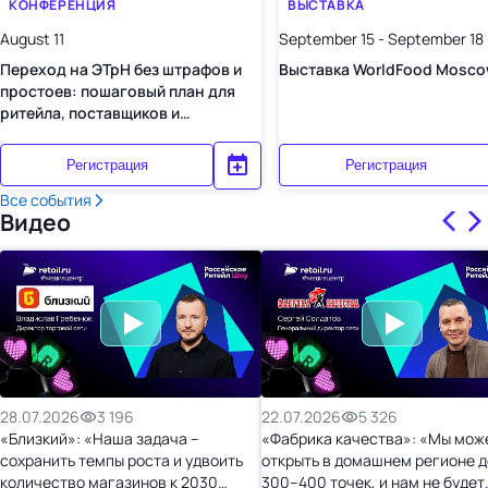
КОНФЕРЕНЦИЯ
ВЫСТАВКА
August 11
September 15 - September 18
Переход на ЭТрН без штрафов и
Выставка WorldFood Mosco
простоев: пошаговый план для
ритейла, поставщиков и
перевозчиков
Регистрация
Регистрация
Все события
Видео
28.07.2026
3 196
22.07.2026
5 326
«Близкий»: «Наша задача –
«Фабрика качества»: «Мы мож
сохранить темпы роста и удвоить
открыть в домашнем регионе д
количество магазинов к 2030
300–400 точек, и нам не будет