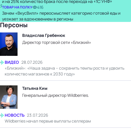
и на 25% количество брака после перехода на «1С:УНФ»
5
416
ТОВАР НА ПОЛКУ
Зачем «ВкусВилл» переосмысляет категорию готовой еды и
уезжает за вдохновением в регионы
Персоны
Владислав Гребенюк
Директор торговой сети «Близкий»
ВИДЕО
28.07.2026
«Близкий»: «Наша задача – сохранить темпы роста и удвоить
количество магазинов к 2030 году»
Татьяна Ким
Генеральный директор Wildberries.
НОВОСТЬ
23.07.2026
Wildberries начал первые выплаты селлерам