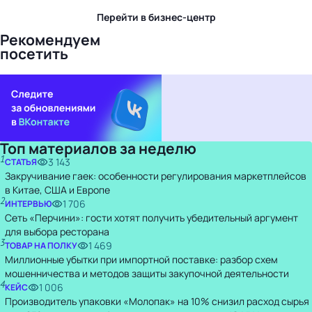
Перейти в бизнес-центр
Рекомендуем
посетить
Топ материалов за неделю
1
3 143
СТАТЬЯ
Закручивание гаек: особенности регулирования маркетплейсов
в Китае, США и Европе
2
1 706
ИНТЕРВЬЮ
Сеть «Перчини»: гости хотят получить убедительный аргумент
для выбора ресторана
3
1 469
ТОВАР НА ПОЛКУ
Миллионные убытки при импортной поставке: разбор схем
мошенничества и методов защиты закупочной деятельности
4
1 006
КЕЙС
Производитель упаковки «Молопак» на 10% снизил расход сырья