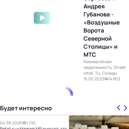
Андрея
Губанова -
«Воздушные
Ворота
Северной
Столицы» и
МТС
Коммерческая
недвижимость. Street
retail. ТЦ. Склады
15.05.2023
14 803
Будет интересно
04.08.2026
1 795
КЕЙС
Retail.ru и Magram MR выяснят, кто