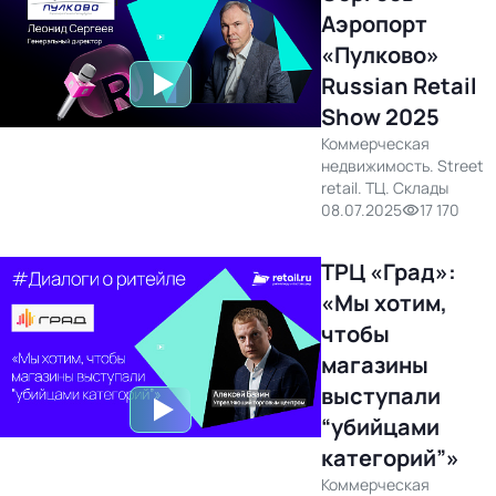
бизнес-центр
Аэропорт
«Пулково»
Russian Retail
Show 2025
Коммерческая
недвижимость. Street
retail. ТЦ. Склады
08.07.2025
17 170
ТРЦ «Град»:
«Мы хотим,
чтобы
магазины
выступали
“убийцами
категорий”»
Коммерческая