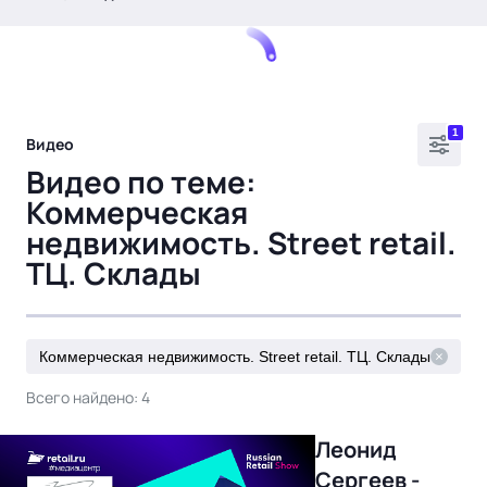
.
1
Видео
Видео по теме:
Коммерческая
недвижимость. Street retail.
Тема месяца: Автоматизация на 1С
ТЦ. Склады
Войти
картина дня
Коммерческая недвижимость. Street retail. ТЦ. Склады
темы
Всего найдено: 4
новости
материалы
Леонид
видео
Сергеев -
события