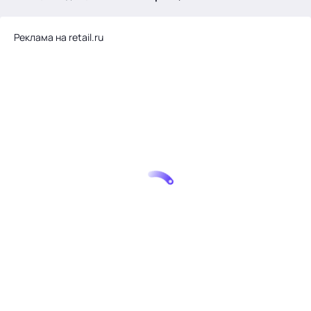
.
Реклама на retail.ru
Тема месяца: Автоматизация на 1С
Войти
картина дня
темы
новости
материалы
видео
события