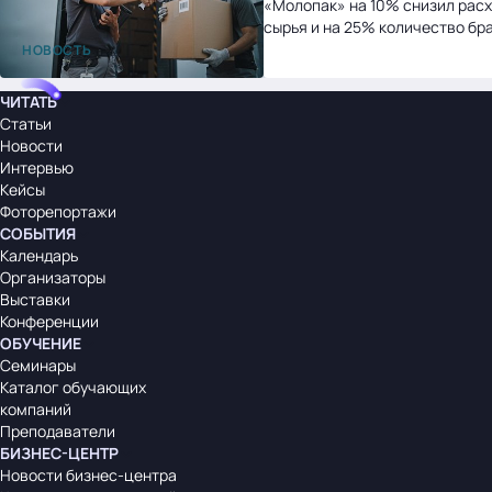
«Молопак» на 10% снизил рас
сырья и на 25% количество бр
после перехода на «1С:УНФ»
НОВОСТЬ
ЧИТАТЬ
Статьи
Новости
Интервью
Кейсы
Фоторепортажи
СОБЫТИЯ
Календарь
Организаторы
Выставки
Конференции
ОБУЧЕНИЕ
Семинары
Каталог обучающих
компаний
Преподаватели
БИЗНЕС-ЦЕНТР
Новости бизнес-центра