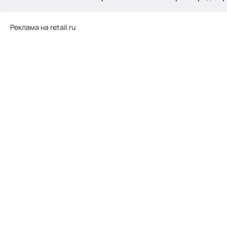
.
Реклама на retail.ru
Тема месяца: Автоматизация на 1С
Войти
картина дня
темы
новости
материалы
видео
события