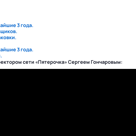
жайшие 3 года.
вщиков.
аковки.
жайшие 3 года.
.
ректором сети «Пятерочка» Сергеем Гончаровым: