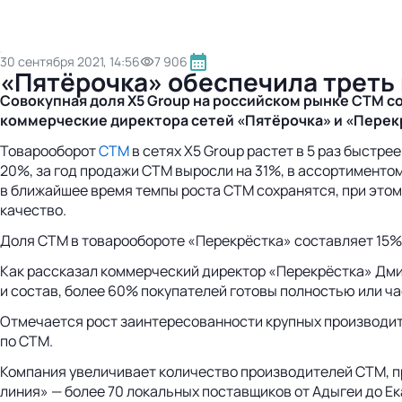
30 сентября 2021, 14:56
7 906
«Пятёрочка» обеспечила треть
Совокупная доля X5 Group на российском рынке СТМ со
коммерческие директора сетей «Пятёрочка» и «Пере
Товарооборот
СТМ
в сетях X5 Group растет в 5 раз быстре
20%, за год продажи СТМ выросли на 31%, в ассортименто
в ближайшее время темпы роста СТМ сохранятся, при этом
качество.
Доля СТМ в товарообороте «Перекрёстка» составляет 15%,
Как рассказал коммерческий директор «Перекрёстка» Дми
и состав, более 60% покупателей готовы полностью или ча
Отмечается рост заинтересованности крупных производите
по СТМ.
Компания увеличивает количество производителей СТМ, п
линия» — более 70 локальных поставщиков от Адыгеи до Ек