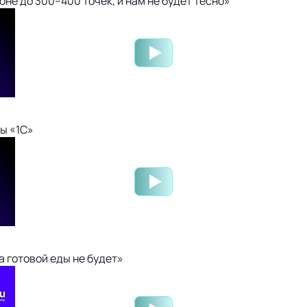
не до 300–400 точек, и нам не будет тесно»
ы «1С»
 готовой еды не будет»