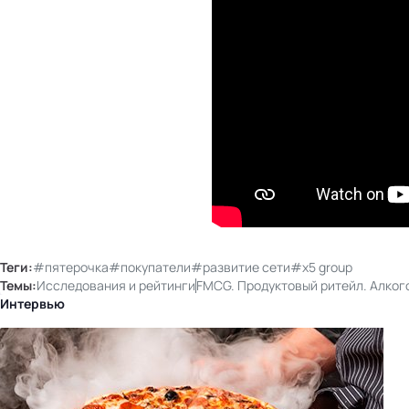
Теги:
#пятерочка
#покупатели
#развитие сети
#x5 group
Темы:
Исследования и рейтинги
FMCG. Продуктовый ритейл. Алког
Интервью