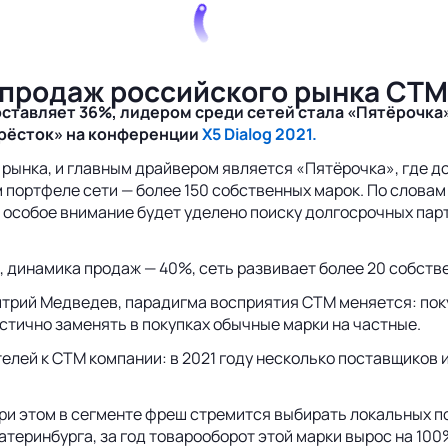
 продаж российского рынка СТМ
ставляет 36%, лидером среди сетей стала «Пятёрочка»,
крёсток» на конференции
X5 Dialog 2021.
е рынка, и главным драйвером является «Пятёрочка», где д
м портфеле сети — более 150 собственных марок. По слова
 особое внимание будет уделено поиску долгосрочных пар
 динамика продаж — 40%, сеть развивает более 20 собств
трий Медведев, парадигма восприятия СТМ меняется: поку
стично заменять в покупках обычные марки на частные.
лей к СТМ компании: в 2021 году несколько поставщиков и
ри этом в сегменте фреш стремится выбирать локальных п
атеринбурга, за год товарооборот этой марки вырос на 10