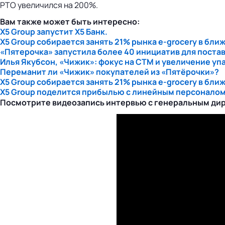
РТО увеличился на 200%.
Вам также может быть интересно:
X5 Group запустит Х5 Банк.
X5 Group собирается занять 21% рынка e-grocery в бли
«Пятерочка» запустила более 40 инициатив для поста
Илья Якубсон, «Чижик»: фокус на СТМ и увеличение уп
Переманит ли «Чижик» покупателей из «Пятёрочки»?
X5 Group собирается занять 21% рынка e-grocery в бли
X5 Group поделится прибылью с линейным персоналом
Посмотрите видеозапись интервью с генеральным ди