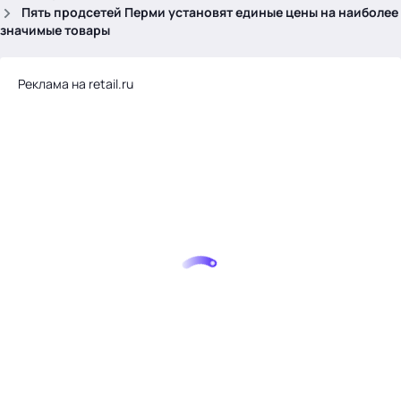
.
Пять продсетей Перми установят единые цены на наиболее
значимые товары
Реклама на retail.ru
Тема месяца: Автоматизация на 1С
Войти
картина дня
темы
новости
материалы
видео
события