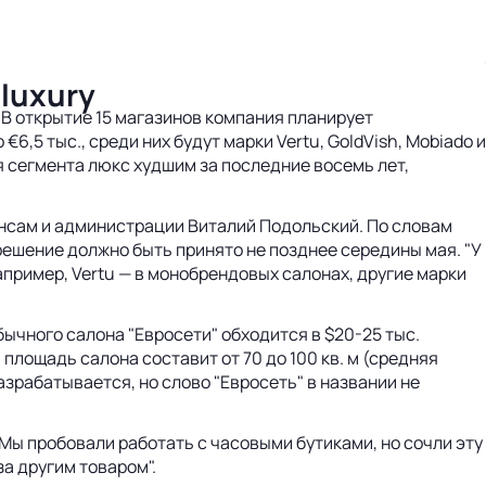
luxury
 В открытие 15 магазинов компания планирует
,5 тыс., среди них будут марки Vertu, GoldVish, Mobiado и
я сегмента люкс худшим за последние восемь лет,
ансам и администрации Виталий Подольский. По словам
решение должно быть принято не позднее середины мая. "У
пример, Vertu — в монобрендовых салонах, другие марки
бычного салона "Евросети" обходится в $20-25 тыс.
лощадь салона составит от 70 до 100 кв. м (средняя
азрабатывается, но слово "Евросеть" в названии не
ы пробовали работать с часовыми бутиками, но сочли эту
за другим товаром".