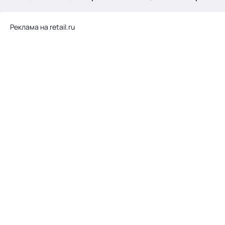
.
Реклама на retail.ru
Тема месяца: Автоматизация на 1С
Войти
картина дня
темы
новости
материалы
видео
события