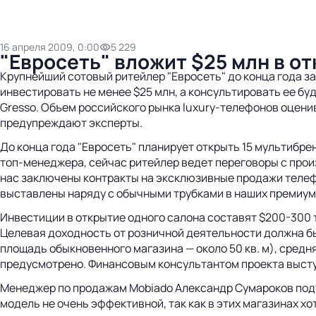
16 апреля 2009, 0:00
5 229
"Евросеть" вложит $25 млн в от
Крупнейший сотовый ритейлер "Евросеть" до конца года з
инвестировать не менее $25 млн, а консультировать ее буд
Gresso. Объем российского рынка luxury-телефонов оценив
предупреждают эксперты.
До конца года "Евросеть" планирует открыть 15 мультибр
топ-менеджера, сейчас ритейлер ведет переговоры с произ
нас заключены контракты на эксклюзивные продажи телефон
выставлены наряду с обычными трубками в наших премиум
Инвестиции в открытие одного салона составят $200-300 ты
Целевая доходность от розничной деятельности должна быт
площадь обыкновенного магазина — около 50 кв. м), средня
предусмотрено. Финансовым консультантом проекта выступ
Менеджер по продажам Mobiado Александр Сумароков подтв
модель не очень эффективной, так как в этих магазинах хо