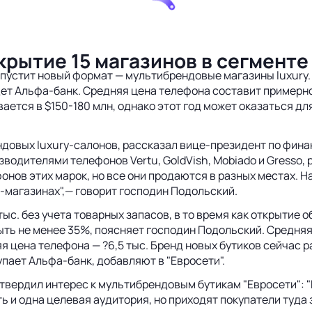
крытие 15 магазинов в сегменте 
апустит новый формат — мультибрендовые магазины luxury.
ет Альфа-банк. Средняя цена телефона составит примерно €6
ается в $150-180 млн, однако этот год может оказаться дл
ендовых luxury-салонов, рассказал вице-президент по фин
водителями телефонов Vertu, GoldVish, Mobiado и Gresso, 
ов этих марок, но все они продаются в разных местах. На
-магазинах",— говорит господин Подольский.
с. без учета товарных запасов, в то время как открытие о
ь не менее 35%, поясняет господин Подольский. Средняя п
я цена телефона — ?6,5 тыс. Бренд новых бутиков сейчас р
ает Альфа-банк, добавляют в "Евросети".
ердил интерес к мультибрендовым бутикам "Евросети": "М
ть и одна целевая аудитория, но приходят покупатели туда 