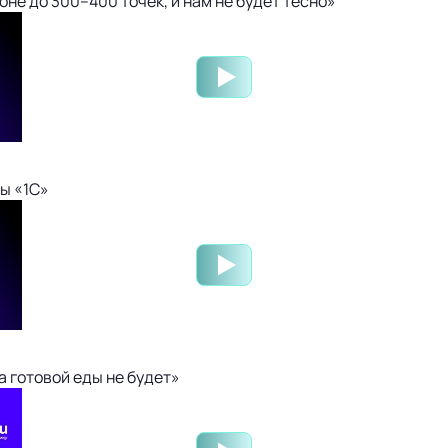
не до 300–400 точек, и нам не будет тесно»
ы «1С»
 готовой еды не будет»