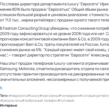
По словам директора департамента luxury "Евросети" Ирины
менее 80% было продано "Евросетью". Общий объем рынка п
слишком большой разрыв в ценовом диапазоне: стоимость Go
от ?1,5 тыс., маржа ритейлера с продажи одного такого те
В Fashion Consulting Group убеждены, что снижение потре
2009 году зафиксироваться на уровне 2008 года или нет. 
прогнозам консалтинговой компании Bain & Co, в 2009 году
прогнозирует Bain & Co, траты покупателей из России, Кит
снижения рынка на 5%: "Каждый кризис имеет свой конец, 
нас",— говорит директор по стратегии "Евросети" Александ
Наш опыт продаж телефонов luxury-сегмента ограничивает
Samsung, Motorola, отметила руководитель отдела по связ
отсутствие гарантии производителя на декорированные те
значительных вложений, несоизмеримых с получаемой пр
Ъ
Теги:
#евросеть
#luxury
#магазины
#чичваркин
#сотовый ритейл
#результаты
#мобильный телефон
#сотовый
Интервью