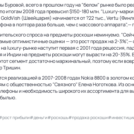
 Буровой, всего в прошлом году на "белом" рынке было реа
о итогам 2008 года превысил $150-180 млн. "Luxury-марки 
ldVish (Швейцария) начинается от ?22 тыс., Vertu (Финлян
лефона в полтора раза больше, чем с массового аппарата",—
бительского спроса на предметы роскоши неминуемо. "Сейча
Самые оптимистичные оценки — это рост продаж на 2-3%",—
 на luxury-рынке наступит первая с 2001 года рецессия, п
ая и Индии на предметы роскоши могут вырасти на 20-35%. 
этот сегмент достаточно маржинальный, поэтому если вовре
р Тришин.
ся реализацией в 2007-2008 годах Nokia 8800 в золотом к
ям с общественностью "Связного" Елена Ноготкова. Из осн
лефоны и необходимость широкого их ассортимента для вы
ибылью.
#рост прибыли
#деньги
#роскошь
#продажа роскоши
#инвестиции