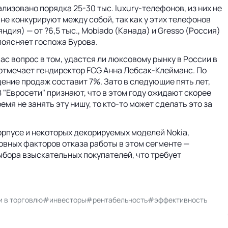
лизовано порядка 25-30 тыс. luxury-телефонов, из них не
не конкурируют между собой, так как у этих телефонов
дия) — от ?6,5 тыс., Mobiado (Канада) и Gresso (Россия)
 поясняет госпожа Бурова.
с вопрос в том, удастся ли люксовому рынку в России в
 отмечает гендиректор FCG Анна Лебсак-Клейманс. По
адение продаж составит 7%. Зато в следующие пять лет,
В "Евросети" признают, что в этом году ожидают скорее
мя не занять эту нишу, то кто-то может сделать это за
орпусе и некоторых декорируемых моделей Nokia,
овных факторов отказа работы в этом сегменте —
бора взыскательных покупателей, что требует
 в торговлю
#инвесторы
#рентабельность
#эффективность