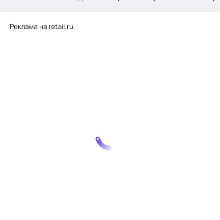
.
Реклама на retail.ru
Тема месяца: Автоматизация на 1С
Войти
картина дня
темы
новости
материалы
видео
события