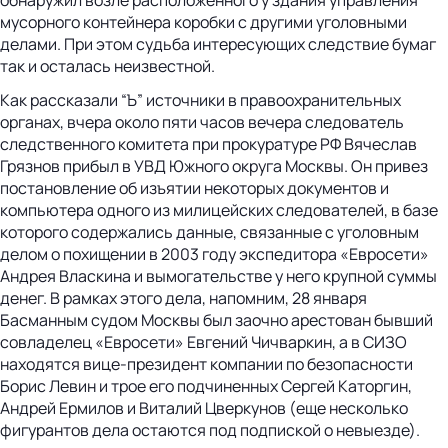
мусорного контейнера коробки с другими уголовными
делами. При этом судьба интересующих следствие бумаг
так и осталась неизвестной.
Как рассказали “Ъ” источники в правоохранительных
органах, вчера около пяти часов вечера следователь
следственного комитета при прокуратуре РФ Вячеслав
Грязнов прибыл в УВД Южного округа Москвы. Он привез
постановление об изъятии некоторых документов и
компьютера одного из милицейских следователей, в базе
которого содержались данные, связанные с уголовным
делом о похищении в 2003 году экспедитора «Евросети»
Андрея Власкина и вымогательстве у него крупной суммы
денег. В рамках этого дела, напомним, 28 января
Басманным судом Москвы был заочно арестован бывший
совладелец «Евросети» Евгений Чичваркин, а в СИЗО
находятся вице-президент компании по безопасности
Борис Левин и трое его подчиненных Сергей Каторгин,
Андрей Ермилов и Виталий Цверкунов (еще несколько
фигурантов дела остаются под подпиской о невыезде).