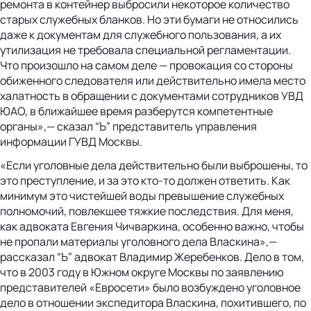
ремонта в контейнер выбросили некоторое количество
старых служебных бланков. Но эти бумаги не относились
даже к документам для служебного пользования, а их
утилизация не требовала специальной регламентации.
Что произошло на самом деле — провокация со стороны
обиженного следователя или действительно имела место
халатность в обращении с документами сотрудников УВД
ЮАО, в ближайшее время разберутся компетентные
органы»,— сказал “Ъ” представитель управления
информации ГУВД Москвы.
«Если уголовные дела действительно были выброшены, то
это преступление, и за это кто-то должен ответить. Как
минимум это чистейшей воды превышение служебных
полномочий, повлекшее тяжкие последствия. Для меня,
как адвоката Евгения Чичваркина, особенно важно, чтобы
не пропали материалы уголовного дела Власкина»,—
рассказал “Ъ” адвокат Владимир Жеребенков. Дело в том,
что в 2003 году в Южном округе Москвы по заявлению
представителей «Евросети» было возбуждено уголовное
дело в отношении экспедитора Власкина, похитившего, по