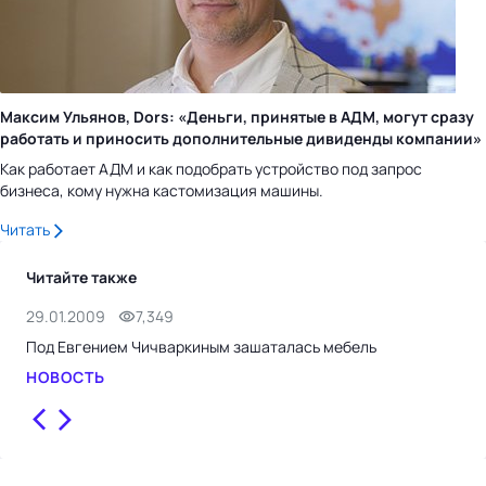
Максим Ульянов, Dors: «Деньги, принятые в АДМ, могут сразу
работать и приносить дополнительные дивиденды компании»
Как работает АДМ и как подобрать устройство под запрос
бизнеса, кому нужна кастомизация машины.
Читать
Читайте также
29.01.2009
7,349
28.
Под Евгением Чичваркиным зашаталась мебель
Суд
"Ев
НОВОСТЬ
НО