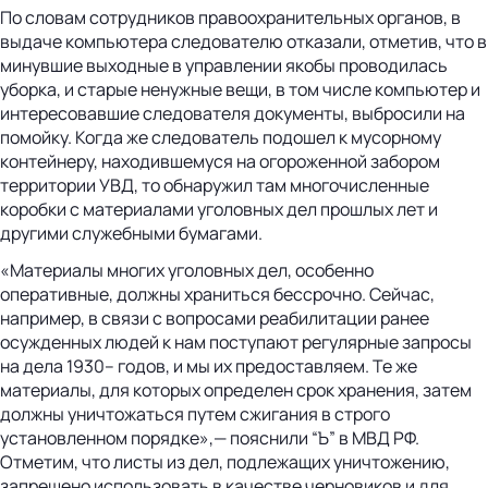
По словам сотрудников правоохранительных органов, в
выдаче компьютера следователю отказали, отметив, что в
минувшие выходные в управлении якобы проводилась
уборка, и старые ненужные вещи, в том числе компьютер и
интересовавшие следователя документы, выбросили на
помойку. Когда же следователь подошел к мусорному
контейнеру, находившемуся на огороженной забором
территории УВД, то обнаружил там многочисленные
коробки с материалами уголовных дел прошлых лет и
другими служебными бумагами.
«Материалы многих уголовных дел, особенно
оперативные, должны храниться бессрочно. Сейчас,
например, в связи с вопросами реабилитации ранее
осужденных людей к нам поступают регулярные запросы
на дела 1930– годов, и мы их предоставляем. Те же
материалы, для которых определен срок хранения, затем
должны уничтожаться путем сжигания в строго
установленном порядке»,— пояснили “Ъ” в МВД РФ.
Отметим, что листы из дел, подлежащих уничтожению,
запрещено использовать в качестве черновиков и для