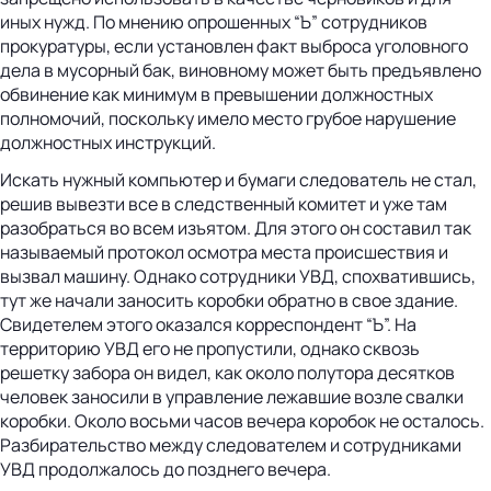
иных нужд. По мнению опрошенных “Ъ” сотрудников
прокуратуры, если установлен факт выброса уголовного
дела в мусорный бак, виновному может быть предъявлено
обвинение как минимум в превышении должностных
полномочий, поскольку имело место грубое нарушение
должностных инструкций.
Искать нужный компьютер и бумаги следователь не стал,
решив вывезти все в следственный комитет и уже там
разобраться во всем изъятом. Для этого он составил так
называемый протокол осмотра места происшествия и
вызвал машину. Однако сотрудники УВД, спохватившись,
тут же начали заносить коробки обратно в свое здание.
Свидетелем этого оказался корреспондент “Ъ”. На
территорию УВД его не пропустили, однако сквозь
решетку забора он видел, как около полутора десятков
человек заносили в управление лежавшие возле свалки
коробки. Около восьми часов вечера коробок не осталось.
Разбирательство между следователем и сотрудниками
УВД продолжалось до позднего вечера.