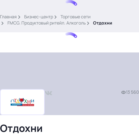
.
Главная
Бизнес-центр
Торговые сети
FMCG. Продуктовый ритейл. Алкоголь
Отдохни
Тема месяца: Автоматизация на 1С
Войти
13 560
картина дня
темы
новости
материалы
Отдохни
видео
события