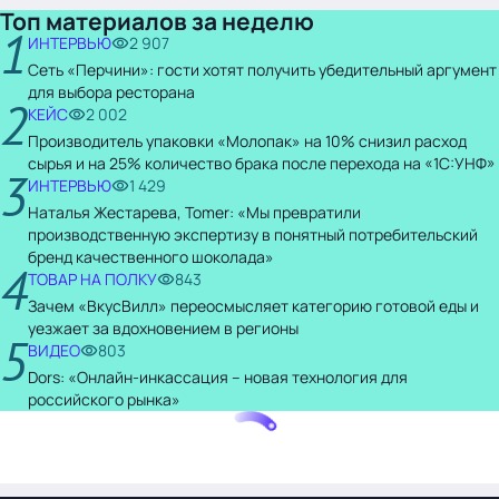
Топ материалов за неделю
1
ИНТЕРВЬЮ
2 907
Сеть «Перчини»: гости хотят получить убедительный аргумент
для выбора ресторана
2
КЕЙС
2 002
Производитель упаковки «Молопак» на 10% снизил расход
сырья и на 25% количество брака после перехода на «1С:УНФ»
3
ИНТЕРВЬЮ
1 429
Наталья Жестарева, Tomer: «Мы превратили
производственную экспертизу в понятный потребительский
бренд качественного шоколада»
4
ТОВАР НА ПОЛКУ
843
Зачем «ВкусВилл» переосмысляет категорию готовой еды и
уезжает за вдохновением в регионы
5
ВИДЕО
803
Dors: «Онлайн-инкассация – новая технология для
российского рынка»