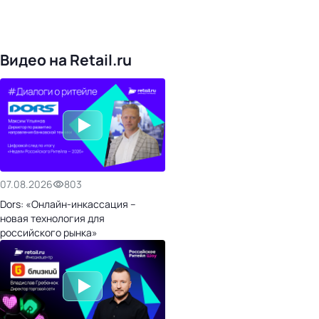
168
обучающих компаний
1022
торговые сети
476
организаторов
24
холдинги
Видео на Retail.ru
07.08.2026
803
Dors: «Онлайн-инкассация –
новая технология для
российского рынка»