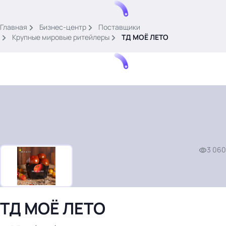
.
Главная
Бизнес-центр
Поставщики
Крупные мировые ритейлеры
ТД МОЁ ЛЕТО
Тема месяца: Автоматизация на 1С
Войти
3 060
картина дня
темы
новости
материалы
ТД МОЁ ЛЕТО
видео
события