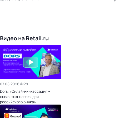
Уже с нами:
4828
поставщиков
168
обучающих компаний
1022
торговые сети
476
организаторов
24
холдинги
Видео на Retail.ru
07.08.2026
28
Dors: «Онлайн-инкассация –
новая технология для
российского рынка»