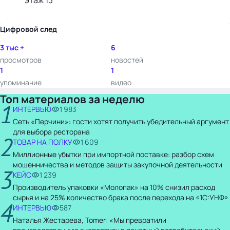
этаж 13
Цифровой след
3 тыс +
6
просмотров
новостей
1
1
упоминание
видео
Топ материалов за неделю
1
ИНТЕРВЬЮ
1 983
Сеть «Перчини»: гости хотят получить убедительный аргумент
для выбора ресторана
2
ТОВАР НА ПОЛКУ
1 609
Миллионные убытки при импортной поставке: разбор схем
мошенничества и методов защиты закупочной деятельности
3
КЕЙС
1 239
Производитель упаковки «Молопак» на 10% снизил расход
сырья и на 25% количество брака после перехода на «1С:УНФ»
4
ИНТЕРВЬЮ
587
Наталья Жестарева, Tomer: «Мы превратили