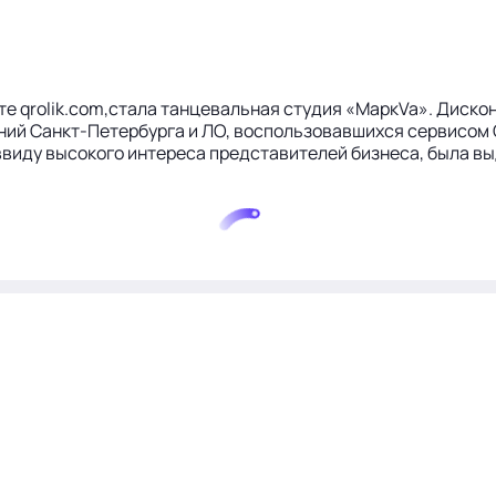
 qrolik.com,стала танцевальная студия «МаркVa». Дискон
ний Санкт-Петербурга и ЛО, воспользовавшихся сервисом Q
но ввиду высокого интереса представителей бизнеса, была