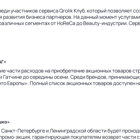
еди участников сервиса Qrolik Клуб, который позволяет с
развития бизнеса партнеров. На данный момент услугами
различных сегментах от HoReCa до Beauty-индустрии. Серв
АГ»
 части расходов на приобретение акционных товаров стра
 Гатчине до середины осени. Среди брендов, принимающих
ото Европы». Полный список акционных товаров доступен на
ошко»
в Санкт-Петербурге и Ленинградской области будет проходи
 промо-акция, гарантирующая покупателям возврат части с