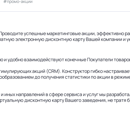
промо-акции
: -Проводите успешные маркетинговые акции, эффективно 
латную электронную дисконтную карту Вашей компании и у
дно и удобно взаимодействуют конечные Покупатели товаро
стимулирующих акций (CRM). Конструктор гибко настраива
ообразованием до получения статистики по акции в режиме
и иных направлений в сфере сервиса и услуг мы разработа
иртуальную дисконтную карту Вашего заведения, не тратя 