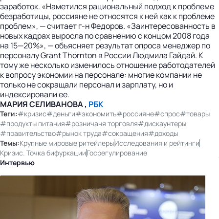
заработок. «Наметился рациональный подход к проблеме
безработицы, россияне не относятся к ней как к проблеме
проблем», — считает г-н Федоров. «Заинтересованность в
новых кадрах выросла по сравнению с концом 2008 года
на 15—20%», — объясняет результат опроса менеджер по
персоналу Grant Thornton в России Людмила Гайдай. К
тому же несколько изменилось отношение работодателей
к вопросу экономии на персонале: многие компании не
только не сокращали персонал и зарплату, но и
индексировали ее.
МАРИЯ СЕЛИВАНОВА ,
РБК
Теги:
#кризис
#деньги
#экономить
#россияне
#спрос
#товары
#продукты питания
#розничаня торговля
#дискаунтеры
#правительство
#рынок труда
#сокращения
#доходы
Темы:
Крупные мировые ритейлеры
Исследования и рейтинги
Кризис. Точка бифуркации
Госрегулирование
Интервью