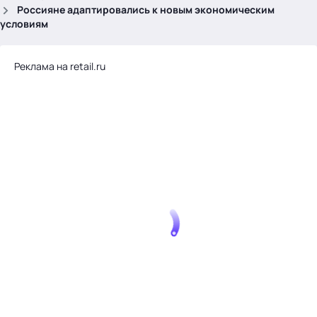
.
Россияне адаптировались к новым экономическим
условиям
Реклама на retail.ru
Тема месяца: Автоматизация на 1С
Войти
картина дня
темы
новости
материалы
видео
события