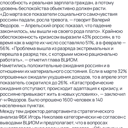
способность и реальная зарплата граждан, а потому
уровень беспокойства объективно должен расти.
«До марта все показатели социального самочувствия
россиян падали, росла тревога, — говорит Валерий
Федоров. — Апрельский опрос показал, что падение
закончилось, мы вышли на своего рода плато». Крайнюю
обеспокоенность кризисом выразили 43% россиян, в то
время как в марте их число составляло 51%, а в феврале —
56%. «Проблема вышла из разряда экстремальных и
перешла в разряд тех, с которыми можно рационально
работать», — отметил глава ВЦИОМ.
Наметились положительные ожидания россиян и в
отношении их материального состояния. Если в марте 32%
опрошенных ожидали ухудшения доходов, то в апреле этот
показатель сократился до 26%. «Катастрофические
ожидания отступают, происходит адаптация к кризису, и
россияне привыкают жить в новых условиях», — заключил
г-н Федоров. Было опрошено 1600 человек в 140
населенных пунктах.
Между тем директор департамента стратегического
анализа ФБК Игорь Николаев категорически не согласен с
выводами ВЦИОМ и предполагает, что в вопросах