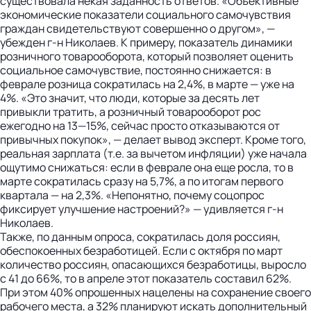
существовала некая заданность ответов. «Объективные
эконо­мические показатели социального само­чувствия
граждан свидетельствуют совершенно о другом», —
убежден г-н Николаев. К примеру, показатель динамики
розничного товарооборота, который позволяет оценить
социальное самочувствие, постоянно снижается: в
феврале розница сократилась на 2,4%, в марте — уже на
4%. «Это значит, что люди, которые за десять лет
привыкли тратить, а розничный товарооборот рос
ежегодно на 13—15%, сейчас просто отказываются от
привычных покупок», — делает вывод эксперт. Кроме того,
реальная зарплата (т.е. за вычетом инфляции) уже начала
ощутимо снижаться: если в феврале она еще росла, то в
марте сократилась сразу на 5,7%, а по итогам первого
квартала — на 2,3%. «Непонятно, почему соцопрос
фиксирует улучшение настроений?» — удивляется г-н
Николаев.
Также, по данным опроса, сократилась доля россиян,
обеспокоенных безработицей. Если с октября по март
количество россиян, опасающихся безработицы, выросло
с 41 до 66%, то в апреле этот показатель составил 62%.
При этом 40% опрошенных нацелены на сохранение своего
рабочего места, а 32% планируют искать дополнительный