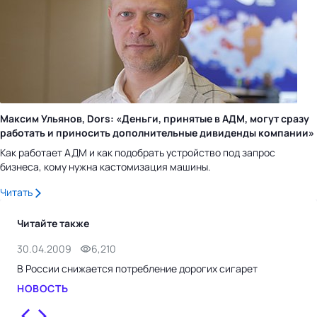
Максим Ульянов, Dors: «Деньги, принятые в АДМ, могут сразу
работать и приносить дополнительные дивиденды компании»
Как работает АДМ и как подобрать устройство под запрос
бизнеса, кому нужна кастомизация машины.
Читать
Читайте также
30.04.2009
6,210
28.
В России снижается потребление дорогих сигарет
Все
отл
НОВОСТЬ
НО