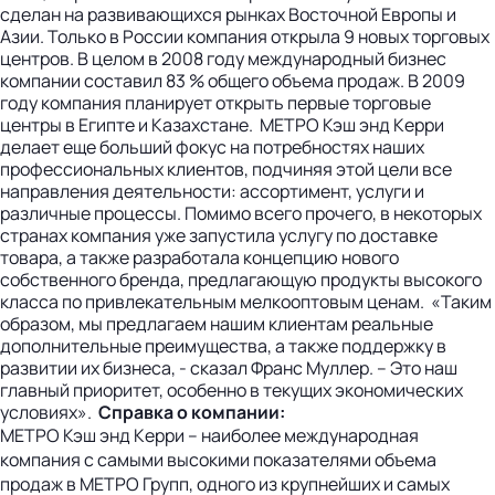
сделан на развивающихся рынках Восточной Европы и
Азии. Только в России компания открыла 9 новых торговых
центров. В целом в 2008 году международный бизнес
компании составил 83 % общего объема продаж. В 2009
году компания планирует открыть первые торговые
центры в Египте и Казахстане. МЕТРО Кэш энд Керри
делает еще больший фокус на потребностях наших
профессиональных клиентов, подчиняя этой цели все
направления деятельности: ассортимент, услуги и
различные процессы. Помимо всего прочего, в некоторых
странах компания уже запустила услугу по доставке
товара, а также разработала концепцию нового
собственного бренда, предлагающую продукты высокого
класса по привлекательным мелкооптовым ценам. «Таким
образом, мы предлагаем нашим клиентам реальные
дополнительные преимущества, а также поддержку в
развитии их бизнеса, - сказал Франс Муллер. – Это наш
главный приоритет, особенно в текущих экономических
условиях».
Справка о компании:
МЕТРО Кэш энд Керри – наиболее международная
компания с самыми высокими показателями объема
продаж в МЕТРО Групп, одного из крупнейших и самых