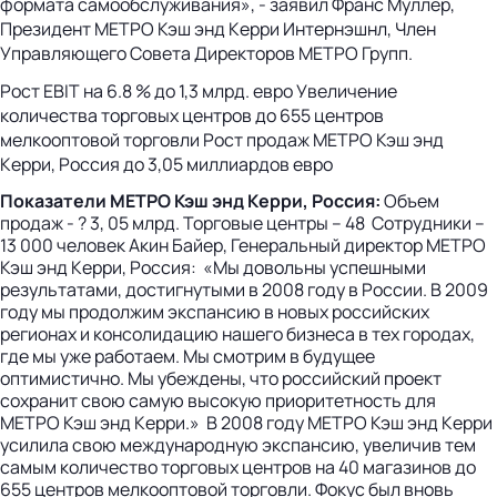
формата самообслуживания», - заявил Франс Муллер,
Президент МЕТРО Кэш энд Керри Интернэшнл, Член
Управляющего Совета Директоров МЕТРО Групп.
Рост EBIT на 6.8 % до 1,3 млрд. евро Увеличение
количества торговых центров до 655 центров
мелкооптовой торговли Рост продаж МЕТРО Кэш энд
Керри, Россия до 3,05 миллиардов евро
Показатели МЕТРО Кэш энд Керри, Россия:
Объем
продаж - ? 3, 05 млрд. Торговые центры – 48 Сотрудники –
13 000 человек Акин Байер, Генеральный директор МЕТРО
Кэш энд Керри, Россия: «Мы довольны успешными
результатами, достигнутыми в 2008 году в России. В 2009
году мы продолжим экспансию в новых российских
регионах и консолидацию нашего бизнеса в тех городах,
где мы уже работаем. Мы смотрим в будущее
оптимистично. Мы убеждены, что российский проект
сохранит свою самую высокую приоритетность для
МЕТРО Кэш энд Керри.» В 2008 году МЕТРО Кэш энд Керри
усилила свою международную экспансию, увеличив тем
самым количество торговых центров на 40 магазинов до
655 центров мелкооптовой торговли. Фокус был вновь