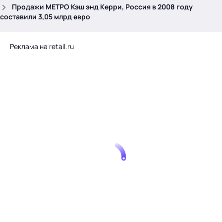
.
Продажи МЕТРО Кэш энд Керри, Россия в 2008 году
составили 3,05 млрд евро
Реклама на retail.ru
Тема месяца: Автоматизация на 1С
Войти
картина дня
темы
новости
материалы
видео
события