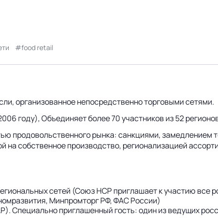
ети
food retail
сли, организованное непосредственно торговыми сетями.
006 году), Объединяет более 70 участников из 52 регионов
тью продовольственного рынка: санкциями, замедлением т
кой на собственное производство, регионализацией ассор
региональных сетей (Союз НСР приглашает к участию все р
омразвития, Минпромторг РФ, ФАС России)
ИКАР). Специально приглашенный гость: один из ведущих ро