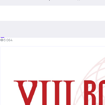
.
3 064
Тема месяца: Автоматизация на 1С
Войти
картина дня
темы
новости
материалы
видео
события