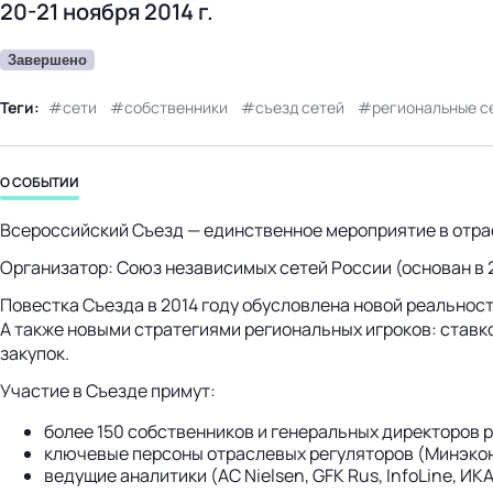
20-21 ноября 2014 г.
Завершено
Теги:
сети
собственники
съезд сетей
региональные с
О СОБЫТИИ
Всероссийский Съезд — единственное мероприятие в отра
Организатор: Союз независимых сетей России (основан в 2
Повестка Съезда в 2014 году обусловлена новой реальнос
А также новыми стратегиями региональных игроков: став
закупок.
Участие в Съезде примут:
более 150 собственников и генеральных директоров 
ключевые персоны отраслевых регуляторов (Минэкон
ведущие аналитики (AC Nielsen, GFK Rus, InfoLine, 