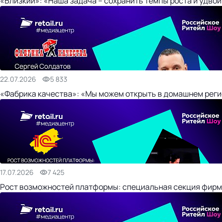
«Близкий»: «Наша задача – сохранить темпы роста и удвои
22.07.2026
5 833
«Фабрика качества»: «Мы можем открыть в домашнем регио
17.07.2026
7 425
Рост возможностей платформы: специальная секция фирм