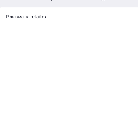
.
Реклама на retail.ru
Тема месяца: Автоматизация на 1С
Войти
картина дня
темы
новости
материалы
видео
события