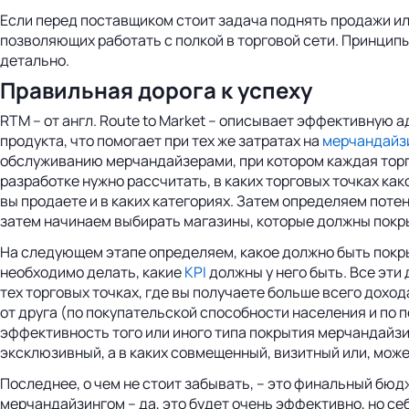
Если перед поставщиком стоит задача поднять продажи ил
позволяющих работать с полкой в торговой сети. Принцип
детально.
Правильная дорога к успеху
RTM – от англ. Route to Market – описывает эффективную
продукта, что помогает при тех же затратах на
мерчандайз
обслуживанию мерчандайзерами, при котором каждая торго
разработке нужно рассчитать, в каких торговых точках ка
вы продаете и в каких категориях. Затем определяем потен
затем начинаем выбирать магазины, которые должны пок
На следующем этапе определяем, какое должно быть покры
необходимо делать, какие
KPI
должны у него быть. Все эт
тех торговых точках, где вы получаете больше всего доход
от друга (по покупательской способности наcеления и по
эффективность того или иного типа покрытия мерчандайзин
эксклюзивный, а в каких совмещенный, визитный или, може
Последнее, о чем не стоит забывать, – это финальный б
мерчандайзингом – да, это будет очень эффективно, но с