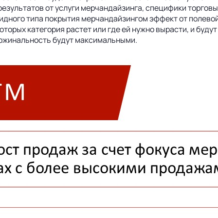
езультатов от услуги мерчандайзинга, специфики торговы
бридного типа покрытия мерчандайзингом эффект от полево
оторых категория растет или где ей нужно вырасти, и будут
аржинальность будут максимальными.