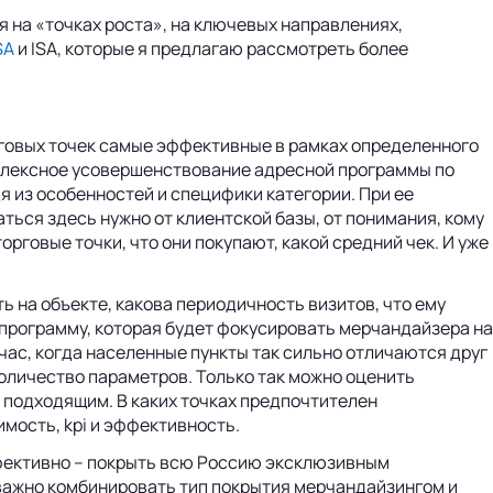
 на «точках роста», на ключевых направлениях,
SA
и ISA, которые я предлагаю рассмотреть более
орговых точек самые эффективные в рамках определенного
плексное усовершенствование адресной программы по
 из особенностей и специфики категории. При ее
ться здесь нужно от клиентской базы, от понимания, кому
орговые точки, что они покупают, какой средний чек. И уже
 на объекте, какова периодичность визитов, что ему
программу, которая будет фокусировать мерчандайзера на
йчас, когда населенные пункты так сильно отличаются друг
количество параметров. Только так можно оценить
е подходящим. В каких точках предпочтителен
имость, kpi и эффективность.
ффективно – покрыть всю Россию эксклюзивным
 важно комбинировать тип покрытия мерчандайзингом и