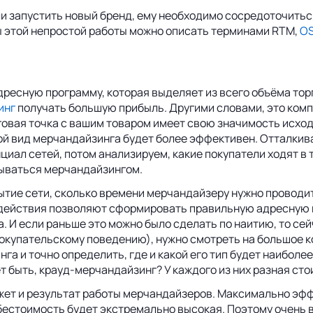
и запустить новый бренд, ему необходимо сосредоточиться
ы этой непростой работы можно описать терминами RTM,
O
 адресную программу, которая выделяет из всего объёма т
инг
получать большую прибыль. Другими словами, это ком
вая точка с вашим товаром имеет свою значимость исходя
кой вид мерчандайзинга будет более эффективен. Отталкива
циал сетей, потом анализируем, какие покупатели ходят в т
рываться мерчандайзингом.
тие сети, сколько времени мерчандайзеру нужно проводить
и действия позволяют сформировать правильную адресную 
а. И если раньше это можно было сделать по наитию, то се
 покупательскому поведению), нужно смотреть на большое 
га и точно определить, где и какой его тип будет наиболе
т быть, крауд-мерчандайзинг? У каждого из них разная сто
юджет и результат работы мерчандайзеров. Максимально э
ебестоимость будет экстремально высокая. Поэтому очень