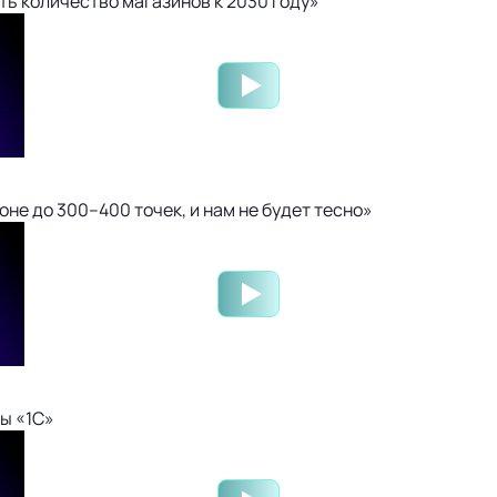
ть количество магазинов к 2030 году»
не до 300–400 точек, и нам не будет тесно»
ы «1С»