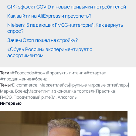
GfK: эффект COVID и новые привычки потребителей
Как выйти на AliExpress и преуспеть?
Nielsen: 5 падающих FMCG-категорий. Как вернуть
спрос?
Зачем Ozon пошел на стройку?
«Обувь России» экспериментирует с
ассортиментом
Теги:
#Foodcode
#зож
#продукты питания
#стартап
#продвижение
#бренд
Темы:
E-commerce. Маркетплейсы
Крупные мировые ритейлеры
Марка. Бренд
Маркетинг и экономика торговли
Практика
FMCG. Продуктовый ритейл. Алкоголь
Интервью