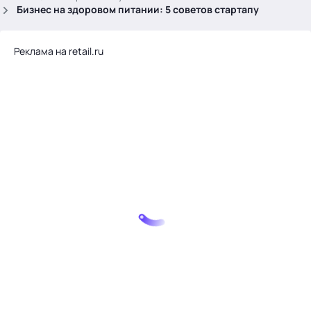
.
Бизнес на здоровом питании: 5 советов стартапу
Реклама на retail.ru
Тема месяца: Автоматизация на 1С
Войти
картина дня
темы
новости
материалы
видео
события