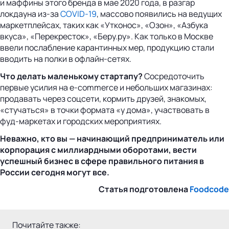
и маффины этого бренда в мае 2020 года, в разгар
локдауна из-за
COVID-19
, массово появились на ведущих
маркетплейсах, таких как «Утконос», «Озон», «Азбука
вкуса», «Перекресток», «Беру.ру». Как только в Москве
ввели послабление карантинных мер, продукцию стали
вводить на полки в офлайн-сетях.
Что делать маленькому стартапу?
Сосредоточить
первые усилия на e-commerce и небольших магазинах:
продавать через соцсети, кормить друзей, знакомых,
«стучаться» в точки формата «у дома», участвовать в
фуд-маркетах и городских мероприятиях.
Неважно, кто вы — начинающий предприниматель или
корпорация с миллиардными оборотами, вести
успешный бизнес в сфере правильного питания в
России сегодня могут все.
Статья подготовлена
Foodcode
Почитайте также: