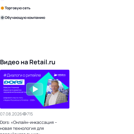
Торговую сеть
Обучающую компанию
Уже с нами:
4828
поставщиков
168
обучающих компаний
1022
торговые сети
476
организаторов
24
холдинги
Видео на Retail.ru
07.08.2026
715
Dors: «Онлайн-инкассация –
новая технология для