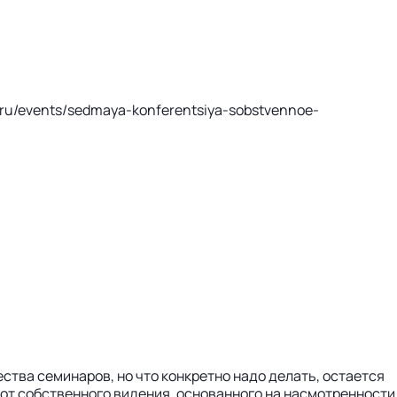
l.ru/events/sedmaya-konferentsiya-sobstvennoe-
ства семинаров, но что конкретно надо делать, остается
а от собственного видения, основанного на насмотренности