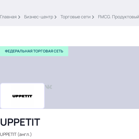
.
Главная
Бизнес-центр
Торговые сети
FMCG. Продуктовый
ФЕДЕРАЛЬНАЯ ТОРГОВАЯ СЕТЬ
Тема месяца: Автоматизация на 1С
Войти
картина дня
темы
новости
UPPETIT
материалы
видео
UPPETIT (англ.)
события