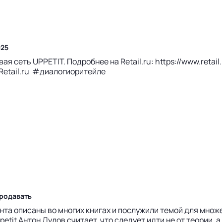
025
я сеть UPPETIT. Подробнее на Retail.ru: https://www.retai
 Retail.ru #диалогиоритейле
продавать
та описаны во многих книгах и послужили темой для множе
tit Антон Дулов считает, что следует идти не от теории, 