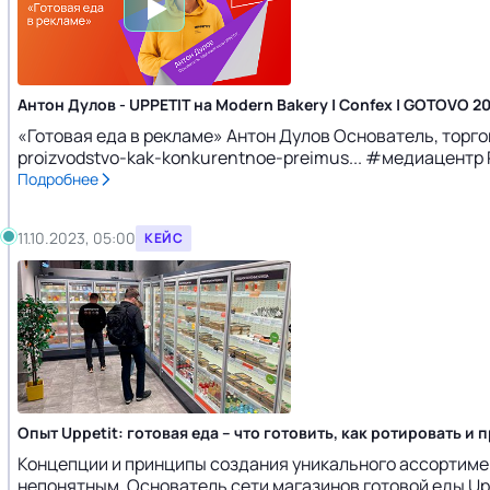
Антон Дулов - UPPETIT на Modern Bakery | Confex | GOTOVO 2
«Готовая еда в рекламе» Антон Дулов Основатель, торгова
proizvodstvo-kak-konkurentnoe-preimus... #медиацентр
Подробнее
11.10.2023, 05:00
КЕЙС
Опыт Uppetit: готовая еда – что готовить, как ротировать и 
Концепции и принципы создания уникального ассортимен
непонятным. Основатель сети магазинов готовой еды Uppe