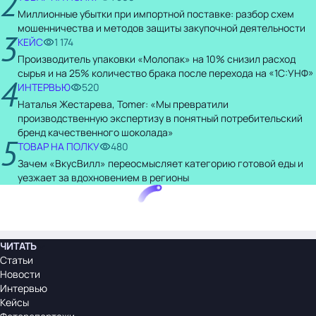
2
Миллионные убытки при импортной поставке: разбор схем
мошенничества и методов защиты закупочной деятельности
3
КЕЙС
1 174
Производитель упаковки «Молопак» на 10% снизил расход
сырья и на 25% количество брака после перехода на «1С:УНФ»
4
ИНТЕРВЬЮ
520
Наталья Жестарева, Tomer: «Мы превратили
производственную экспертизу в понятный потребительский
бренд качественного шоколада»
5
ТОВАР НА ПОЛКУ
480
Зачем «ВкусВилл» переосмысляет категорию готовой еды и
уезжает за вдохновением в регионы
ЧИТАТЬ
Статьи
Новости
Интервью
Кейсы