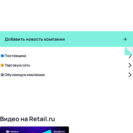
Добавить новость компании
Зарегистрируйте в бизнес-центре:
Поставщика
Торговую сеть
Обучающую компанию
Уже с нами:
4819
поставщиков
168
обучающих компаний
1017
торговых сетей
476
организаторов
24
холдинги
Видео на Retail.ru