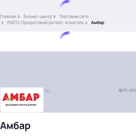
.
Главная
Бизнес-центр
Торговые сети
FMCG. Продуктовый ритейл. Алкоголь
Амбар
Тема месяца: Автоматизация на 1С
Войти
10 465
картина дня
темы
новости
материалы
Амбар
видео
события