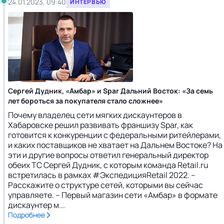
24.01.2023, 09:40
ИНТЕРВЬЮ
Сергей Дудник, «Амбар» и Spar Дальний Восток: «За семь
лет бороться за покупателя стало сложнее»
Почему владелец сети мягких дискаунтеров в
Хабаровске решил развивать франшизу Spar, как
готовится к конкуренции с федеральными ритейлерами,
и каких поставщиков не хватает на Дальнем Востоке? На
эти и другие вопросы ответил генеральный директор
обеих ТС Сергей Дудник, с которым команда Retail.ru
встретилась в рамках #ЭкспедицияRetail 2022. –
Расскажите о структуре сетей, которыми вы сейчас
управляете. – Первый магазин сети «Амбар» в формате
дискаунтер м...
Подробнее