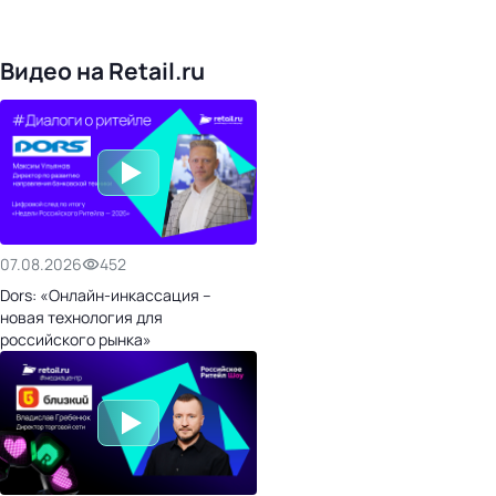
1022
торговые сети
476
организаторов
24
холдинги
Видео на Retail.ru
07.08.2026
452
Dors: «Онлайн-инкассация –
новая технология для
российского рынка»