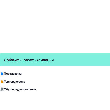
Добавить новость компании
Зарегистрируйте в бизнес-центре:
Поставщика
Торговую сеть
Обучающую компанию
Уже с нами:
4828
поставщиков
168
обучающих компаний