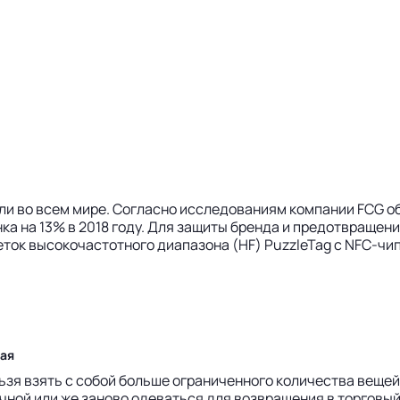
и во всем мире. Согласно исследованиям компании FCG об
нка на 13% в 2018 году. Для защиты бренда и предотвраще
ок высокочастотного диапазона (HF) PuzzleTag с NFC-чип
ная
льзя взять с собой больше ограниченного количества веще
чной или же заново одеваться для возвращения в торговый