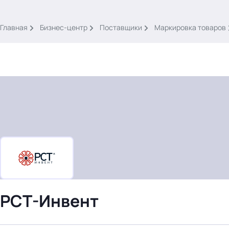
.
Главная
Бизнес-центр
Поставщики
Маркировка товаров
Тема месяца: Автоматизация на 1С
Войти
картина дня
темы
новости
РСТ-Инвент
материалы
видео
события