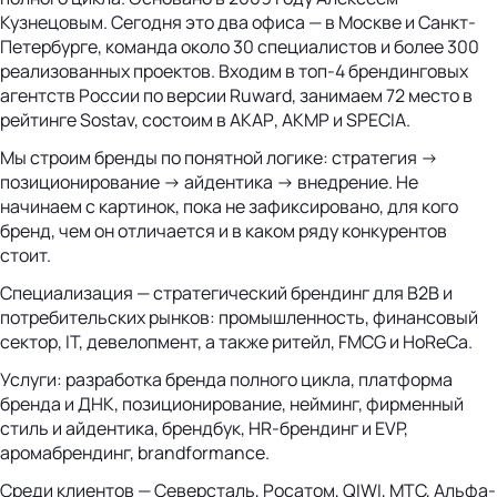
Кузнецовым. Сегодня это два офиса — в Москве и Санкт-
Петербурге, команда около 30 специалистов и более 300
реализованных проектов. Входим в топ-4 брендинговых
агентств России по версии Ruward, занимаем 72 место в
рейтинге Sostav, состоим в АКАР, АКМР и SPECIA.
Мы строим бренды по понятной логике: стратегия →
позиционирование → айдентика → внедрение. Не
начинаем с картинок, пока не зафиксировано, для кого
бренд, чем он отличается и в каком ряду конкурентов
стоит.
Специализация — стратегический брендинг для B2B и
потребительских рынков: промышленность, финансовый
сектор, IT, девелопмент, а также ритейл, FMCG и HoReCa.
Услуги: разработка бренда полного цикла, платформа
бренда и ДНК, позиционирование, нейминг, фирменный
стиль и айдентика, брендбук, HR-брендинг и EVP,
аромабрендинг, brandformance.
Среди клиентов — Северсталь, Росатом, QIWI, МТС, Альфа-