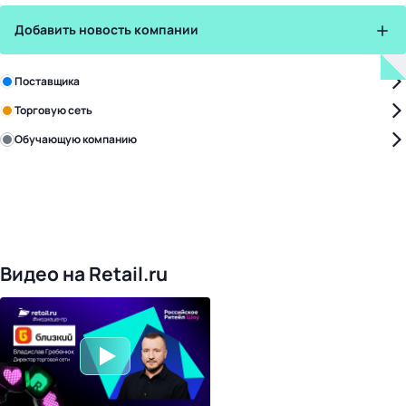
Добавить новость компании
Зарегистрируйте в бизнес-центре:
Поставщика
Торговую сеть
Обучающую компанию
Уже с нами:
4817
поставщиков
168
обучающих компаний
1016
торговых сетей
476
организаторов
24
холдинги
Видео на Retail.ru