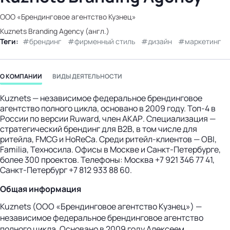
бизнес-центр
ООО «Брендинговое агентство Кузнец»
Kuznets Branding Agency (англ.)
Теги:
брендинг
фирменный стиль
дизайн
маркетинг
О КОМПАНИИ
ВИДЫ ДЕЯТЕЛЬНОСТИ
Kuznets — независимое федеральное брендинговое
агентство полного цикла, основано в 2009 году. Топ-4 в
России по версии Ruward, член АКАР. Специализация —
стратегический брендинг для B2B, в том числе для
ритейла, FMCG и HoReCa. Среди ритейл-клиентов — OBI,
Familia, Техносила. Офисы в Москве и Санкт-Петербурге,
более 300 проектов. Телефоны: Москва +7 921 346 77 41,
Санкт-Петербург +7 812 933 88 60.
Общая информация
Kuznets (ООО «Брендинговое агентство Кузнец») —
независимое федеральное брендинговое агентство
полного цикла. Основано в 2009 году Алексеем