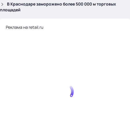
.
В Краснодаре заморожено более 500 000 м торговых
площадей
Реклама на retail.ru
Тема месяца: Автоматизация на 1С
Войти
картина дня
темы
новости
материалы
видео
события