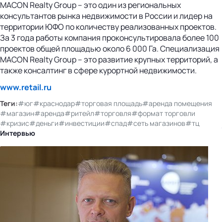
MACON Realty Group – это один из региональных
консультантов рынка недвижимости в России и лидер на
территории ЮФО по количеству реализованных проектов.
За 3 года работы компания проконсультировала более 100
проектов общей площадью около 6 000 Га. Специализация
MACON Realty Group – это развитие крупных территорий, а
также консалтинг в сфере курортной недвижимости.
www.retail.ru
Теги:
#юг
#краснодар
#торговая площадь
#аренда помещения
#магазин
#аренда
#ритейл
#торговля
#формат торговли
#кризис
#деньги
#инвестиции
#спад
#сеть магазинов
#тц
Интервью