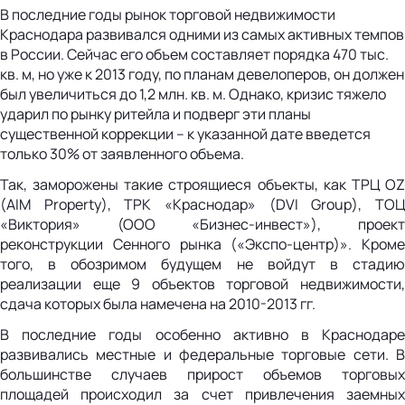
В последние годы рынок торговой недвижимости
Краснодара развивался одними из самых активных темпов
в России. Сейчас его объем составляет порядка 470 тыс.
кв. м, но уже к 2013 году, по планам девелоперов, он должен
был увеличиться до 1,2 млн. кв. м. Однако, кризис тяжело
ударил по рынку ритейла и подверг эти планы
существенной коррекции – к указанной дате введется
только 30% от заявленного объема.
Так, заморожены такие строящиеся объекты, как ТРЦ OZ
(AIM Property), ТРК «Краснодар» (DVI Group), ТОЦ
«Виктория» (ООО «Бизнес-инвест»), проект
реконструкции Сенного рынка («Экспо-центр)». Кроме
того, в обозримом будущем не войдут в стадию
реализации еще 9 объектов торговой недвижимости,
сдача которых была намечена на 2010-2013 гг.
В последние годы особенно активно в Краснодаре
развивались местные и федеральные торговые сети. В
большинстве случаев прирост объемов торговых
площадей происходил за счет привлечения заемных