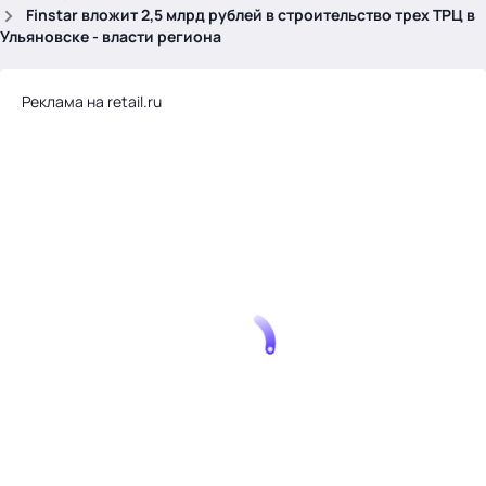
.
Finstar вложит 2,5 млрд рублей в строительство трех ТРЦ в
Ульяновске - власти региона
Реклама на retail.ru
Тема месяца: Автоматизация на 1С
Войти
картина дня
темы
новости
материалы
видео
события