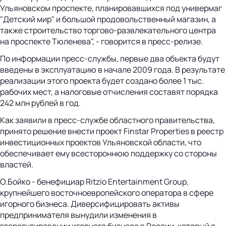
Ульяновском проспекте, планировавшихся под универмаг
"Детский мир" и большой продовольственный магазин, а
также строительство торгово-развлекательного центра
на проспекте Тюленева", - говорится в пресс-релизе.
По информации пресс-службы, первые два объекта будут
введены в эксплуатацию в начале 2009 года. В результате
реализации этого проекта будет создано более 1 тыс.
рабочих мест, а налоговые отчисления составят порядка
242 млн рублей в год.
Как заявили в пресс-службе областного правительства,
принято решение внести проект Finstar Properties в реестр
инвестиционных проектов Ульяновской области, что
обеспечивает ему всестороннюю поддержку со стороны
властей.
О.Бойко - бенефициар Ritzio Entertainment Group,
крупнейшего восточноевропейского оператора в сфере
игорного бизнеса. Диверсифицировать активы
предпринимателя вынудили изменения в
госрегулировании игорного бизнеса в России, который с