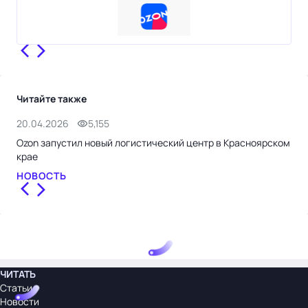
Читайте также
20.04.2026
5,155
9.0
Ozon запустил новый логистический центр в Красноярском
Сер
крае
эко
НОВОСТЬ
СТ
ЧИТАТЬ
Статьи
Новости