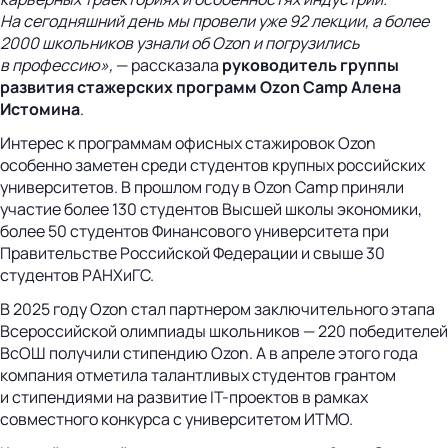
На сегодняшний день мы провели уже 92 лекции, а более
2000 школьников узнали об Ozon и погрузились
в профессию»,
— рассказала
руководитель группы
развития стажерских программ Ozon Camp Алена
Истомина
.
Интерес к программам офисных стажировок Ozon
особенно заметен среди студентов крупных российских
университетов. В прошлом году в Ozon Camp приняли
участие более 130 студентов Высшей школы экономики,
более 50 студентов Финансового университета при
Правительстве Российской Федерации и свыше 30
студентов РАНХиГС.
В 2025 году Ozon стал партнером заключительного этапа
Всероссийской олимпиады школьников — 220 победителей
ВсОШ получили стипендию Ozon. А в апреле этого года
компания отметила талантливых студентов грантом
и стипендиями на развитие IT-проектов в рамках
совместного конкурса с университетом ИТМО.