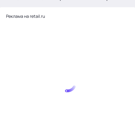
.
Реклама на retail.ru
Тема месяца: Автоматизация на 1С
Войти
картина дня
темы
новости
материалы
видео
события