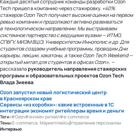
Каждый десятый сотрудник команды разработки Ozon
Tech пришел в компанию через стажировку.
«40%
стажеров Ozon Tech получают высокие оценки на первом
ревью компании и продолжают активно развиваться
в технологическом направлении. Мы выстраиваем
системное партнерство с ведущими вузами — ИТМО,
СПбГУ, МИЭМ ВШЭ, Университетом Иннополис и др. Для
студентов создаем учебные программы, проводим Дни
карьеры, лекции, хакатоны, а также Ozon Tech Weekend —
открытый митап для студентов в офисах Ozon», —
рассказала
руководитель направления стажерских
программ и образовательных проектов Ozon Tech
Влада Зиеева
.
Ozon запустил новый логистический центр
в Красноярском крае
Сервисы «из коробки»: какие встроенные в 1С
интеграции экономят ритейлерам время и деньги
Теги:
#Ozon
#онлайн-ритейл
#e-commerce
Темы:
E-commerce. Маркетплейсы
Управление персоналом
Интервью