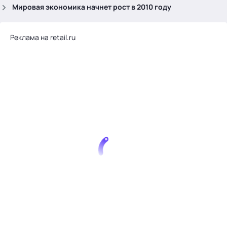
.
Мировая экономика начнет рост в 2010 году
Реклама на retail.ru
Тема месяца: Автоматизация на 1С
Войти
картина дня
темы
новости
материалы
видео
события