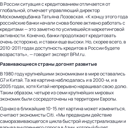
В России ситуация с кредитованием отличается от
глобальной, отмечает управляющий директор
Москоммерцбанка Татьяна Лозовская. «К концу этого года
российские банки начали снова более активно работать с
кредитами — это заметно по усилившейся маркетинговой
активности. Конечно, банки продолжают кредитовать
очень осторожно, и ставки еще высоки. Но, скорее всего, в
2010-2011 годах доступность кредитов в России будете
возрастать», — говорит эксперт BFM.ru.
Развивающиеся страны догонят развитые
В 1980 году крупнейшими экономиками в мире оставались
G7 и Китай. Та же картина наблюдалась и в 2000-м, и в
2005 годах, хотя Китай непрерывно наращивал свою долю.
Таким образом, четыре из семи крупнейших мировых
экономик были сосредоточены на территории Европы.
Однако в ближайшие 10-15 лет картина может измениться,
считают экономисты Citi. «Мы предвидим действие
саморазвивающегося цикла быстрой индустриализации и
взрыва внутреннего спроса в Азии, который будет