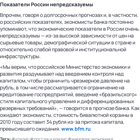
Показатели России непредсказуемы
Впрочем, говоря о долгосрочных прогнозах и, в частности,
о российских показателях, экономисты банка постоянно
упоминают, что экономические показатели в России очень
непредсказуемы — из-за высокой зависимости от цен на
сырьевые товары, демографической ситуации в стране и
относительно слабой правовой и институциональной
инфраструктуры.
«Мы верим, что российское Министерство экономики и
развития раздумывает над введением контроля над
капиталом, чтобы ограничить чрезмерное давление на
рубль, в том числе рассматривается ограничение на
кредитование госпредприятий, введение «бразильского»
стиля капитального управления и дифференцированных
резервных требований», — говорится в прогнозе банка. Как
ожидают экономисты, стоимость бивалютной корзины в
2010 году составит 34 рубля из-за притока капитала,
превысившего ожидания.
www.bfm.ru
Теги:
#кризис
#россия и кризис
#мировая экономика