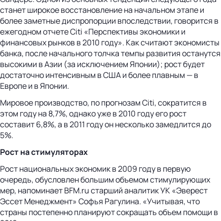
станет широкое восстановление на начальном этапе и
более заметные диспропорции впоследствии, говорится в
ежегодном отчете Citi «Перспективы экономики и
финансовых рынков в 2010 году». Как считают экономисты
банка, после начального толчка темпы развития останутся
высокими в Азии (за исключением Японии); рост будет
достаточно интенсивным в США и более плавным — в
Европе и в Японии.
Мировое производство, по прогнозам Citi, сократится в
этом году на 8,7%, однако уже в 2010 году его рост
составит 6,8%, а в 2011 году он несколько замедлится до
5%.
Рост на стимуляторах
Рост национальных экономик в 2009 году в первую
очередь, обусловлен большим объемом стимулирующих
мер, напоминает BFM.ru старший аналитик УК «Эверест
Эссет Менеджмент» Софья Рагулина. «Учитывая, что
страны постепенно планируют сокращать объем помощи в