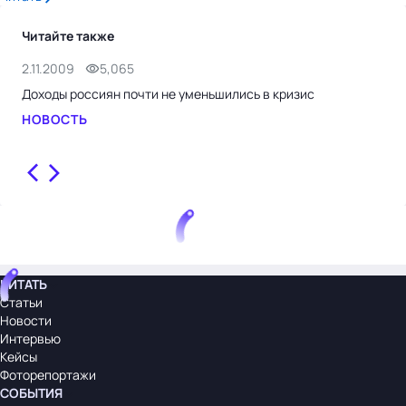
Читайте также
2.11.2009
5,065
2.1
Доходы россиян почти не уменьшились в кризис
Кри
НОВОСТЬ
НО
ЧИТАТЬ
Статьи
Новости
Интервью
Кейсы
Фоторепортажи
СОБЫТИЯ