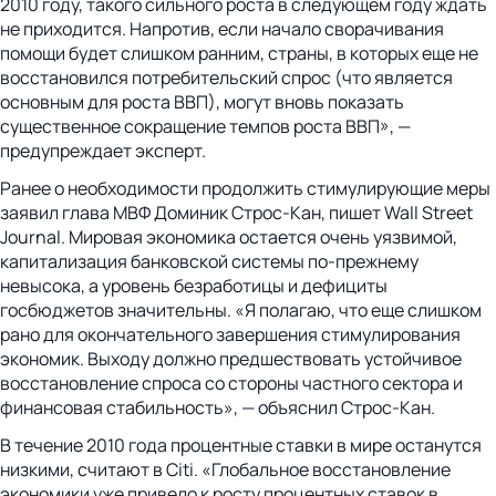
2010 году, такого сильного роста в следующем году ждать
не приходится. Напротив, если начало сворачивания
помощи будет слишком ранним, страны, в которых еще не
восстановился потребительский спрос (что является
основным для роста ВВП), могут вновь показать
существенное сокращение темпов роста ВВП», —
предупреждает эксперт.
Ранее о необходимости продолжить стимулирующие меры
заявил глава МВФ Доминик Строс-Кан, пишет Wall Street
Journal. Мировая экономика остается очень уязвимой,
капитализация банковской системы по-прежнему
невысока, а уровень безработицы и дефициты
госбюджетов значительны. «Я полагаю, что еще слишком
рано для окончательного завершения стимулирования
экономик. Выходу должно предшествовать устойчивое
восстановление спроса со стороны частного сектора и
финансовая стабильность», — объяснил Строс-Кан.
В течение 2010 года процентные ставки в мире останутся
низкими, считают в Сiti. «Глобальное восстановление
экономики уже привело к росту процентных ставок в